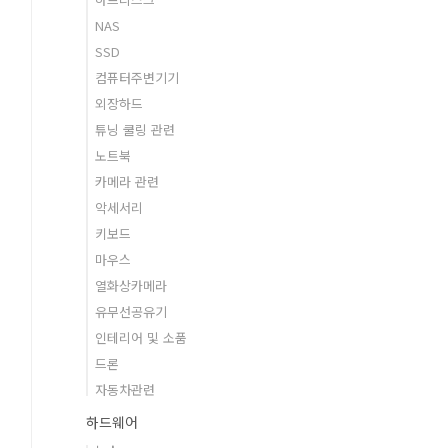
NAS
SSD
컴퓨터주변기기
외장하드
튜닝 쿨링 관련
노트북
카메라 관련
악세서리
키보드
마우스
열화상카메라
유무선공유기
인테리어 및 소품
드론
자동차관련
하드웨어