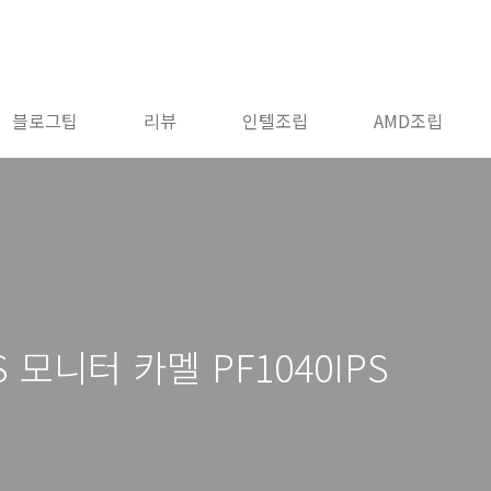
블로그팁
리뷰
인텔조립
AMD조립
 모니터 카멜 PF1040IPS