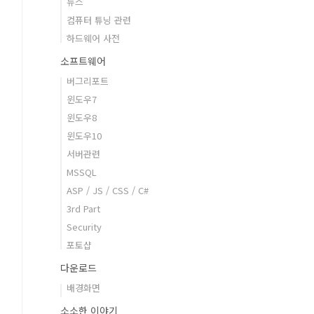
뉴스
컴퓨터 튜닝 관련
하드웨어 사전
소프트웨어
버그리포트
윈도우7
윈도우8
윈도우10
서버관련
MSSQL
ASP / JS / CSS / C#
3rd Part
Security
포토샵
다운로드
배경화면
소소한 이야기