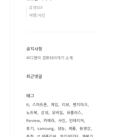
삼성SDI
여행/사진
공지사항
씨디맨의 컴퓨터이야기 소개
최근댓글
태그
It
스마트폰
게임
리뷰
벤치마크
노트북
삼성
모바일
유플러스
Review
카메라
사진
인테리어
후기
samsung
성능
제품
동영상
추천
IT 제품리뷰
얼리어답터
개봉기