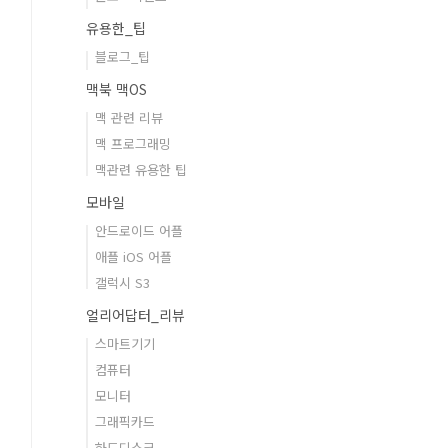
유용한_팁
블로그_팁
맥북 맥OS
맥 관련 리뷰
맥 프로그래밍
맥관련 유용한 팁
모바일
안드로이드 어플
애플 iOS 어플
갤럭시 S3
얼리어답터_리뷰
스마트기기
컴퓨터
모니터
그래픽카드
하드디스크