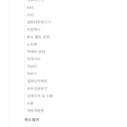
NAS
SSD
컴퓨터주변기기
외장하드
튜닝 쿨링 관련
노트북
카메라 관련
악세서리
키보드
마우스
열화상카메라
유무선공유기
인테리어 및 소품
드론
자동차관련
하드웨어