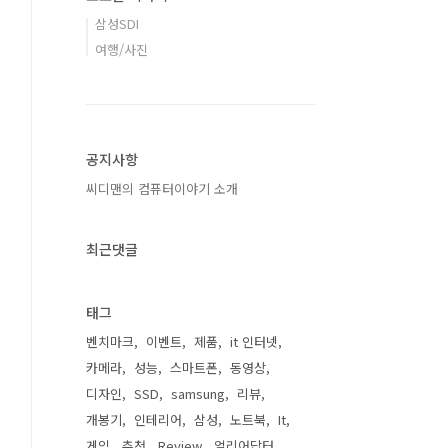
삼성SDI
여행/사진
공지사항
씨디맨의 컴퓨터이야기 소개
최근댓글
태그
벤치마크
이벤트
제품
it 인터넷
카메라
성능
스마트폰
동영상
디자인
SSD
samsung
리뷰
개봉기
인테리어
삼성
노트북
It
게임
추천
Review
얼리어답터