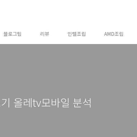
블로그팁
리뷰
인텔조립
AMD조립
보기 올레tv모바일 분석