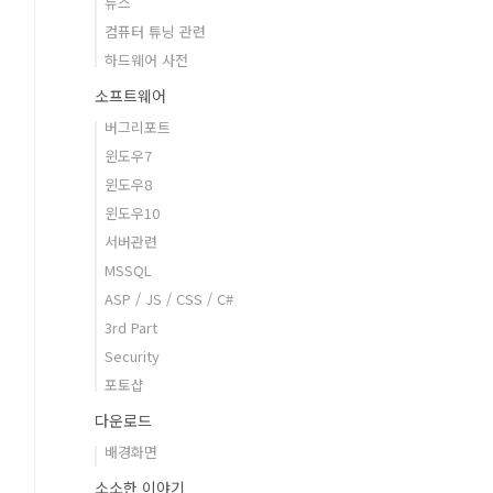
뉴스
컴퓨터 튜닝 관련
하드웨어 사전
소프트웨어
버그리포트
윈도우7
윈도우8
윈도우10
서버관련
MSSQL
ASP / JS / CSS / C#
3rd Part
Security
포토샵
다운로드
배경화면
소소한 이야기