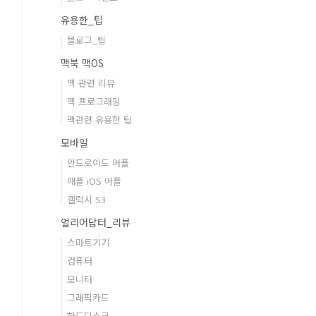
유용한_팁
블로그_팁
맥북 맥OS
맥 관련 리뷰
맥 프로그래밍
맥관련 유용한 팁
모바일
안드로이드 어플
애플 iOS 어플
갤럭시 S3
얼리어답터_리뷰
스마트기기
컴퓨터
모니터
그래픽카드
하드디스크