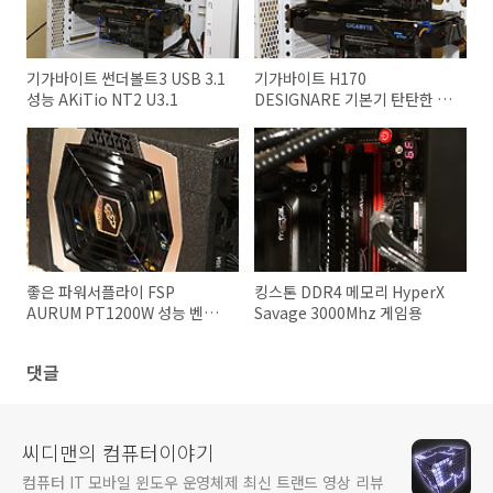
기가바이트 썬더볼트3 USB 3.1
기가바이트 H170
성능 AKiTio NT2 U3.1
DESIGNARE 기본기 탄탄한 메
인보드
좋은 파워서플라이 FSP
킹스톤 DDR4 메모리 HyperX
AURUM PT1200W 성능 벤치
Savage 3000Mhz 게임용
마크
댓글
씨디맨의 컴퓨터이야기
컴퓨터 IT 모바일 윈도우 운영체제 최신 트랜드 영상 리뷰