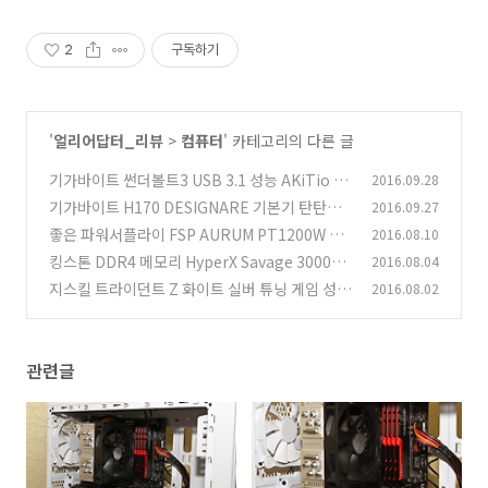
2
구독하기
'
얼리어답터_리뷰
>
컴퓨터
' 카테고리의 다른 글
기가바이트 썬더볼트3 USB 3.1 성능 AKiTio N
2016.09.28
T2 U3.1
기가바이트 H170 DESIGNARE 기본기 탄탄한
2016.09.27
(13)
메인보드
좋은 파워서플라이 FSP AURUM PT1200W 성
2016.08.10
(0)
능 벤치마크
킹스톤 DDR4 메모리 HyperX Savage 3000M
2016.08.04
(1)
hz 게임용
지스킬 트라이던트 Z 화이트 실버 튜닝 게임 성능
2016.08.02
(2)
(1)
관련글