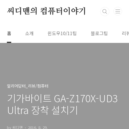
본문 바로가기
씨디맨의 컴퓨터이야기
홈
소개
윈도우10/11팁
블로그팁
리
얼리어답터_리뷰/컴퓨터
기가바이트 GA-Z170X-UD3
Ultra 장착 설치기
by 씨디맨
2016. 8. 29.