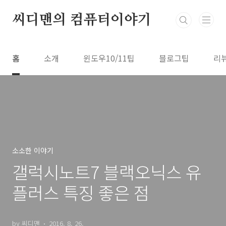
본문 바로가기
씨디맨의 컴퓨터이야기
홈
소개
윈도우10/11팁
블로그팁
리
소소한 이야기
갤럭시노트7 블랙오닉스 유
플러스 특징 좋은 점
by 씨디맨
2016. 8. 26.