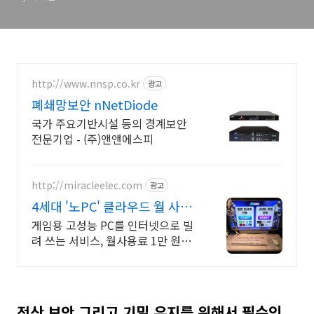
http://www.nnsp.co.kr
광고
폐쇄망보안 nNetDiode
국가 주요기반시설 등의 경계보안
전문기업 - (주)앤앤에스피
http://miracleelec.com
광고
4세대 '노PC' 클라우드 월 사용
료 1만원부터~
게임용 고성능 PC를 인터넷으로 빌
려 쓰는 서비스, 월사용료 1만 원부
터~ PC방, 모텔, 호텔, 기업, 관공서
구축 가능!
전산 보안 그리고 기밀 유지를 위해서 필수인