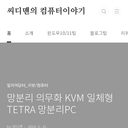
본문 바로가기
씨디맨의 컴퓨터이야기
홈
소개
윈도우10/11팁
블로그팁
리
얼리어답터_리뷰/컴퓨터
망분리 의무화 KVM 일체형
TETRA 망분리PC
by 씨디맨
2016. 5. 31.