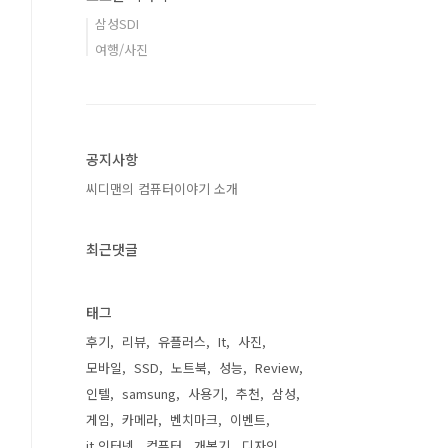
삼성SDI
여행/사진
공지사항
씨디맨의 컴퓨터이야기 소개
최근댓글
태그
후기
리뷰
유플러스
It
사진
모바일
SSD
노트북
성능
Review
인텔
samsung
사용기
추천
삼성
게임
카메라
벤치마크
이벤트
it 인터넷
컴퓨터
개봉기
디자인