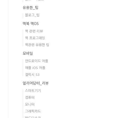
유용한_팁
블로그_팁
맥북 맥OS
맥 관련 리뷰
맥 프로그래밍
맥관련 유용한 팁
모바일
안드로이드 어플
애플 iOS 어플
갤럭시 S3
얼리어답터_리뷰
스마트기기
컴퓨터
모니터
그래픽카드
하드디스크