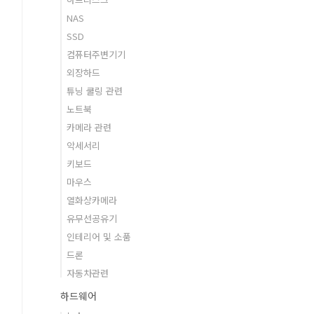
NAS
SSD
컴퓨터주변기기
외장하드
튜닝 쿨링 관련
노트북
카메라 관련
악세서리
키보드
마우스
열화상카메라
유무선공유기
인테리어 및 소품
드론
자동차관련
하드웨어