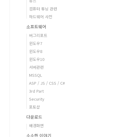
뉴스
컴퓨터 튜닝 관련
하드웨어 사전
소프트웨어
버그리포트
윈도우7
윈도우8
윈도우10
서버관련
MSSQL
ASP / JS / CSS / C#
3rd Part
Security
포토샵
다운로드
배경화면
소소한 이야기