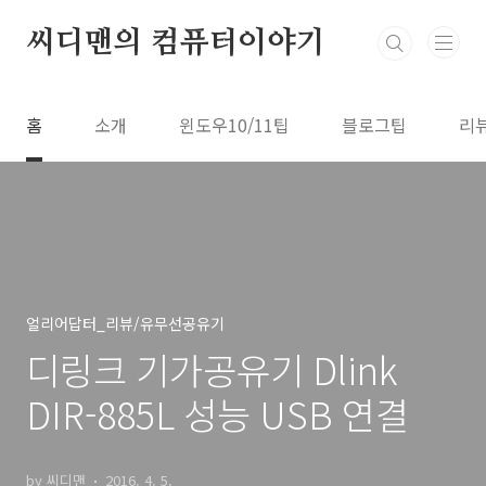
본문 바로가기
씨디맨의 컴퓨터이야기
홈
소개
윈도우10/11팁
블로그팁
리
얼리어답터_리뷰/유무선공유기
디링크 기가공유기 Dlink
DIR-885L 성능 USB 연결
by 씨디맨
2016. 4. 5.