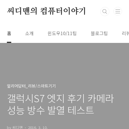
본문 바로가기
씨디맨의 컴퓨터이야기
홈
소개
윈도우10/11팁
블로그팁
리
얼리어답터_리뷰/스마트기기
갤럭시S7 엣지 후기 카메라
성능 방수 발열 테스트
by 씨디맨
2016. 3. 10.