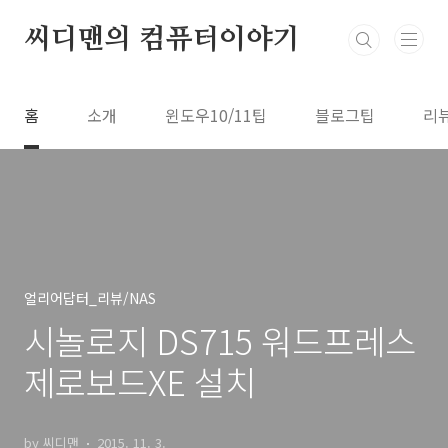
본문 바로가기
씨디맨의 컴퓨터이야기
홈
소개
윈도우10/11팁
블로그팁
리
얼리어답터_리뷰/NAS
시놀로지 DS715 워드프레스
제로보드XE 설치
by 씨디맨
2015. 11. 3.