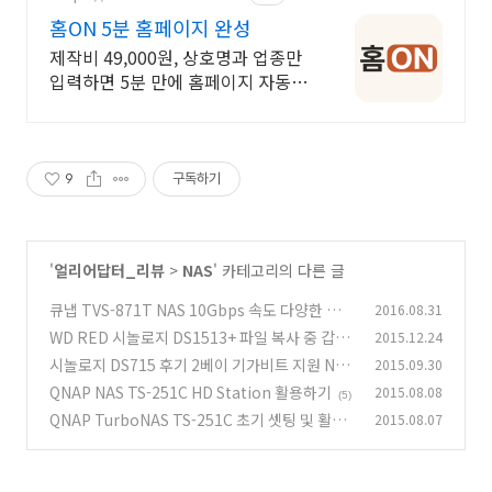
홈ON 5분 홈페이지 완성
제작비 49,000원, 상호명과 업종만
입력하면 5분 만에 홈페이지 자동
완성
9
구독하기
'
얼리어답터_리뷰
>
NAS
' 카테고리의 다른 글
큐냅 TVS-871T NAS 10Gbps 속도 다양한 앱
2016.08.31
활용
WD RED 시놀로지 DS1513+ 파일 복사 중 갑자
2015.12.24
(5)
기 뽑으면
시놀로지 DS715 후기 2베이 기가비트 지원 NAS
2015.09.30
(2)
QNAP NAS TS-251C HD Station 활용하기
2015.08.08
(10)
(5)
QNAP TurboNAS TS-251C 초기 셋팅 및 활용
2015.08.07
하기
(3)