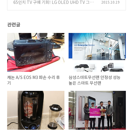
65인치 TV 구매 기회! LG OLED UHD TV 그랜
2015.10.19
(0)
드세일
(1)
관련글
캐논 A/S EOS M3 파손 수리 후
삼성스마트무선랜 안정성 성능
기
높은 스마트 무선랜