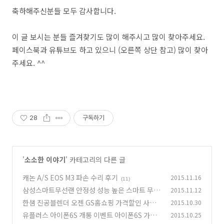
축하해주신분들 모두 감사합니다.
이 글 보시는 분들 즐겨찾기도 많이 해주시고 많이 찾아주세요.
페이스북과 유튜브도 하고 있으니 (오른쪽 상단 참고) 많이 찾아
주세요. ^^
28
구독하기
'
소소한 이야기
' 카테고리의 다른 글
캐논 A/S EOS M3 파손 수리 후기
2015.11.16
(11)
삼성스마트무선랜 안정성 성능 높은 스마트 무선
2015.11.12
랜
한샘 진공블렌더 오젠 GS홈쇼핑 가격할인 사은
2015.10.30
(2)
품 정보
유플러스 아이폰6S 개통 이벤트 아이폰6S 가격
2015.10.25
(2)