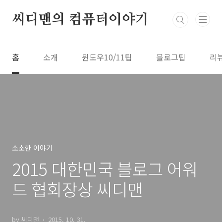
본문 바로가기
씨디맨의 컴퓨터이야기
홈
소개
윈도우10/11팁
블로그팁
리
소소한 이야기
2015 대한민국 블로그 어워
드 협회장상 씨디맨
by 씨디맨
2015. 10. 31.