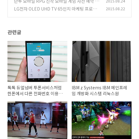
난투 모바일 RPG 신작 모바일 게임 사전 예약 이
2015.08.24
벤트
LG전자 OLED UHD TV 65인치 마케팅 프로모
2015.08.22
(0)
션 보상 혜택
(0)
관련글
톡톡 듀얼넘버 투폰서비스처럼
IBM z Systems IBM 메인프레
한폰에서 다른 전화번호 이용하
임 개방화 시스템 리눅스원
기