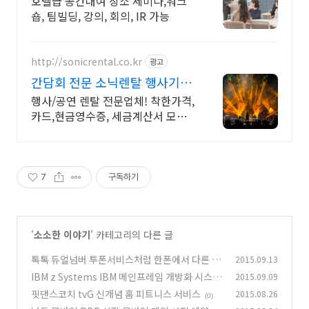
호텔급 공간대여 장소 세미나,워크
숍, 팀빌딩, 강의, 회의, IR 가능
http://sonicrental.co.kr
광고
간담회 전문 소닉렌탈 행사기획
과 행사장비 선두주자
행사/공연 렌탈 전문업체! 착한가격,
카드,현금영수증, 세금계산서 모두
OK!
7
구독하기
'
소소한 이야기
' 카테고리의 다른 글
톡톡 듀얼넘버 투폰서비스처럼 한폰에서 다른 전
2015.09.13
화번호 이용하기
IBM z Systems IBM 메인프레임 개방화 시스템
2015.09.09
(2)
리눅스원
핏댄스코치 tvG 신개념 홈 피트니스 서비스
2015.08.26
(1)
(0)