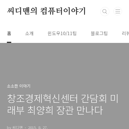
본문 바로가기
씨디맨의 컴퓨터이야기
홈
소개
윈도우10/11팁
블로그팁
리
소소한 이야기
창조경제혁신센터 간담회 미
래부 최양희 장관 만나다
by 씨디맨
2015. 8. 27.