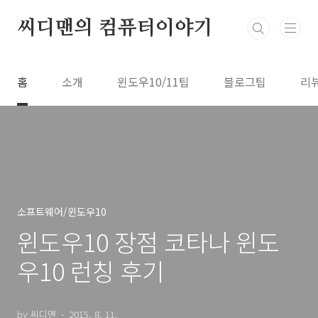
본문 바로가기
씨디맨의 컴퓨터이야기
홈
소개
윈도우10/11팁
블로그팁
리
소프트웨어/윈도우10
윈도우10 장점 코타나 윈도
우10 런칭 후기
by 씨디맨
2015. 8. 11.