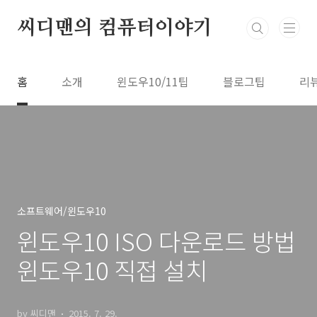
본문 바로가기
씨디맨의 컴퓨터이야기
홈
소개
윈도우10/11팁
블로그팁
리
소프트웨어/윈도우10
윈도우10 ISO 다운로드 방법
윈도우10 직접 설치
by 씨디맨
2015. 7. 29.