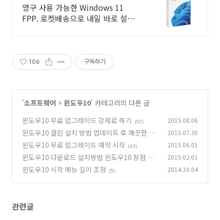
영구 사용 가능한 Windows 11
FPP. 로켓배송으로 내일 바로 설치
시작! 조립 PC, OS 없는 PC 구매 시
필수! 쉽고 빠르게 윈도우를 만나세
요.
106
구독하기
'
소프트웨어
>
윈도우10
' 카테고리의 다른 글
윈도우10 무료 업그레이드 강제로 하기
2015.08.06
(52)
윈도우10 클린 설치 방법 업데이트 후 깨끗한 상
2015.07.30
태로 만들기
윈도우10 무료 업그레이드 예약 시작
2015.06.01
(298)
(43)
윈도우10 다운로드 설치방법 윈도우10 장점 아
2015.02.01
쉬운점
윈도우10 시작 메뉴 길이 조정
2014.10.04
(68)
(5)
관련글