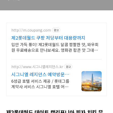
http://m.coupang.com
광고
제2롯데월드 쿠팡 저당부터 대용량까지
입안 가득 풍미! 제2롯데월드 달콤 짭짤한 맛, 와우회
원 무료배송으로 만나보세요. 영화관 팝콘 맛 그대로,
집에서 편하게 즐기세요! 오늘주문 내일도착 로켓배
송.
http://www.시그니엘레지던스.kr
광고
시그니엘 레지던스 예약방문제
VIP 갤러리 방문예약 신청
6성급 호텔 서비스 제공 / 롯데그룹
계약사 서비스 시그니엘 호텔 어메
니티 멤버쉽
제2롯데월드 데이트 캘리포니아 피자 치킨 무