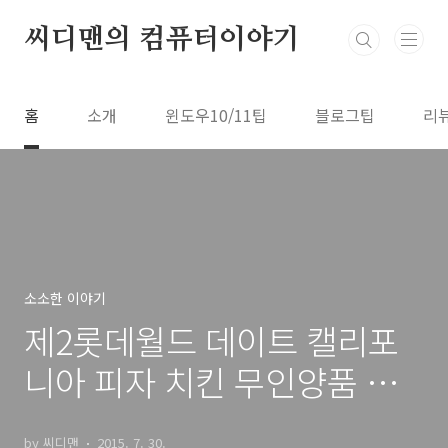
본문 바로가기
씨디맨의 컴퓨터이야기
홈
소개
윈도우10/11팁
블로그팁
리
소소한 이야기
제2롯데월드 데이트 캘리포
니아 피자 치킨 무인양품 쇼
핑
by 씨디맨
2015. 7. 30.