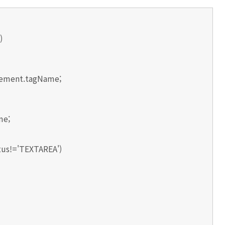
)
ement.tagName;
me;
us!='TEXTAREA')