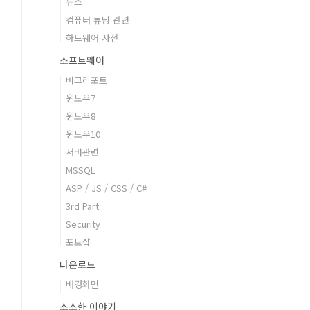
뉴스
컴퓨터 튜닝 관련
하드웨어 사전
소프트웨어
버그리포트
윈도우7
윈도우8
윈도우10
서버관련
MSSQL
ASP / JS / CSS / C#
3rd Part
Security
포토샵
다운로드
배경화면
소소한 이야기