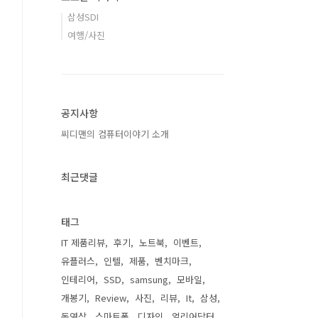
삼성SDI
여행/사진
공지사항
씨디맨의 컴퓨터이야기 소개
최근댓글
태그
IT 제품리뷰
후기
노트북
이벤트
유플러스
인텔
제품
벤치마크
인테리어
SSD
samsung
모바일
개봉기
Review
사진
리뷰
It
삼성
동영상
스마트폰
디자인
얼리어답터