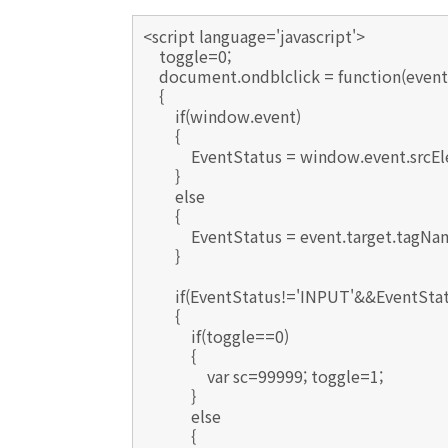
<script language='javascript'>
toggle=0;
document.ondblclick = function(event
{
if(window.event)
{
EventStatus = window.event.srcEl
}
else
{
EventStatus = event.target.tagNa
}
if(EventStatus!='INPUT'&&EventStat
{
if(toggle==0)
{
var sc=99999; toggle=1;
}
else
{