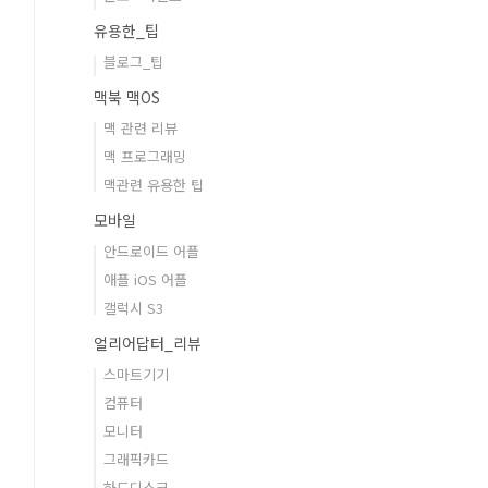
유용한_팁
블로그_팁
맥북 맥OS
맥 관련 리뷰
맥 프로그래밍
맥관련 유용한 팁
모바일
안드로이드 어플
애플 iOS 어플
갤럭시 S3
얼리어답터_리뷰
스마트기기
컴퓨터
모니터
그래픽카드
하드디스크