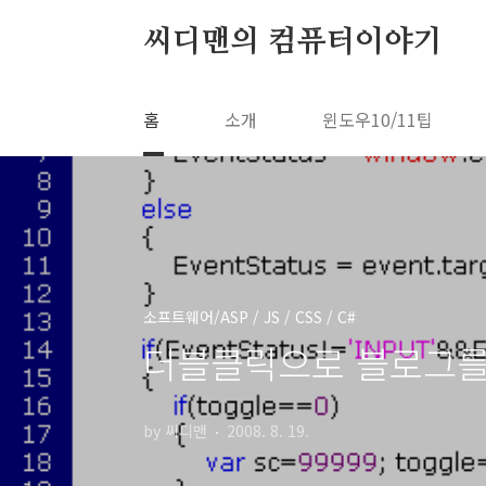
본문 바로가기
씨디맨의 컴퓨터이야기
홈
소개
윈도우10/11팁
소프트웨어/ASP / JS / CSS / C#
더블클릭으로 블로그를
by 씨디맨
2008. 8. 19.