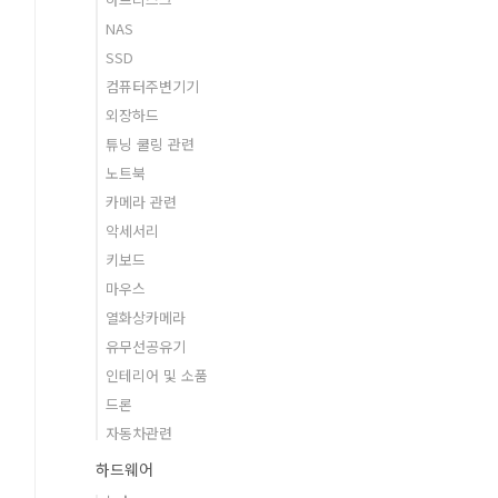
NAS
SSD
컴퓨터주변기기
외장하드
튜닝 쿨링 관련
노트북
카메라 관련
악세서리
키보드
마우스
열화상카메라
유무선공유기
인테리어 및 소품
드론
자동차관련
하드웨어