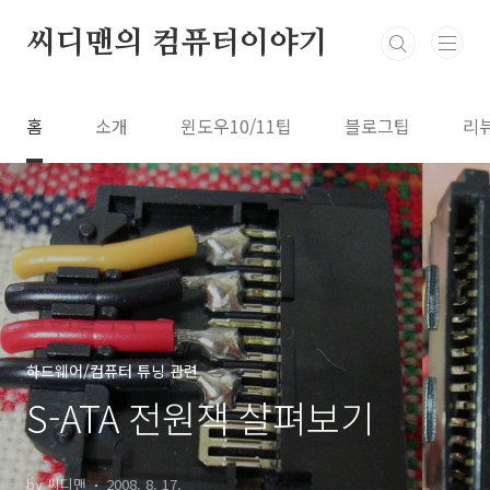
본문 바로가기
씨디맨의 컴퓨터이야기
홈
소개
윈도우10/11팁
블로그팁
리
하드웨어/컴퓨터 튜닝 관련
S-ATA 전원잭 살펴보기
by 씨디맨
2008. 8. 17.