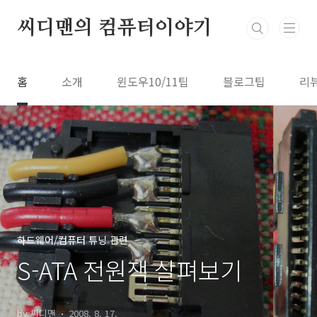
본문 바로가기
씨디맨의 컴퓨터이야기
홈
소개
윈도우10/11팁
블로그팁
리
하드웨어/컴퓨터 튜닝 관련
S-ATA 전원잭 살펴보기
by 씨디맨
2008. 8. 17.