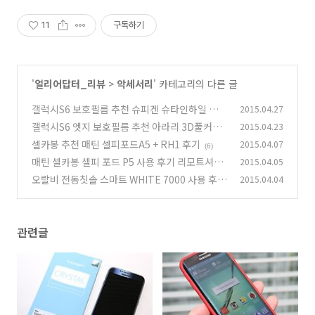
11
구독하기
'
얼리어답터_리뷰
>
악세서리
' 카테고리의 다른 글
갤럭시S6 보호필름 추천 슈피겐 슈타인하일 울트
2015.04.27
라크리스탈 후기
갤럭시S6 엣지 보호필름 추천 아라리 3D풀커버
2015.04.23
(1)
휴 플러스 케이스
셀카봉 추천 매틴 셀피포드A5 + RH1 후기
2015.04.07
(1)
(6)
매틴 셀카봉 셀피 포드 P5 사용 후기 리모트셔터
2015.04.05
RH1
오랄비 전동칫솔 스마트 WHITE 7000 사용 후기
2015.04.04
(2)
(0)
관련글