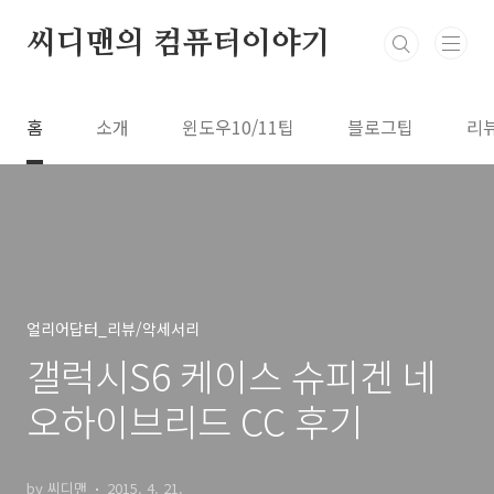
본문 바로가기
씨디맨의 컴퓨터이야기
홈
소개
윈도우10/11팁
블로그팁
리
얼리어답터_리뷰/악세서리
갤럭시S6 케이스 슈피겐 네
오하이브리드 CC 후기
by 씨디맨
2015. 4. 21.