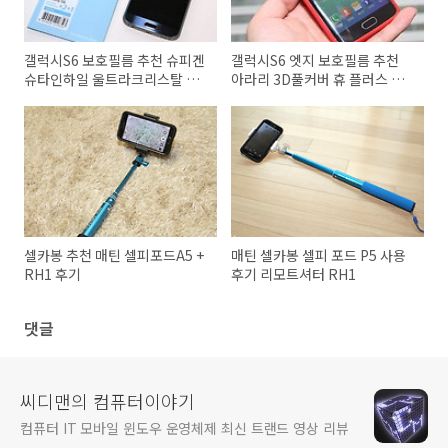
갤럭시S6 보호필름 추천 슈피겐
갤럭시S6 엣지 보호필름 추천
슈타인하일 울트라크리스탈 후
아라리 3D풀커버 휴 플러스 케
기
이스
셀카봉 추천 매틴 셀피포드A5 +
매틴 셀카봉 셀피 포드 P5 사용
RH1 후기
후기 리모트셔터 RH1
댓글
씨디맨의 컴퓨터이야기
컴퓨터 IT 모바일 윈도우 운영체제 최신 트랜드 영상 리뷰