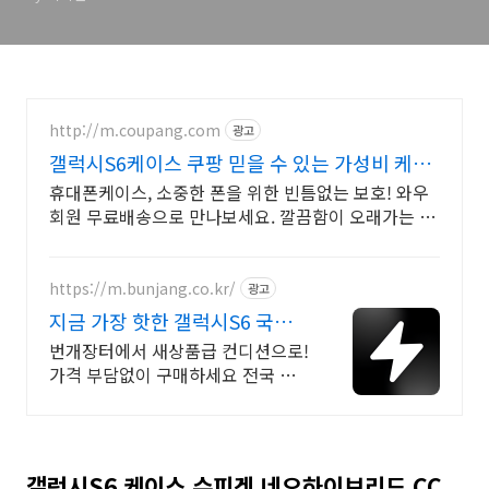
http://m.coupang.com
광고
갤럭시S6케이스 쿠팡 믿을 수 있는 가성비 케이
스
휴대폰케이스, 소중한 폰을 위한 빈틈없는 보호! 와우
회원 무료배송으로 만나보세요. 깔끔함이 오래가는 휴
대폰케이스, 와우회원이라면 30일 무료반품으로 부담
없이.
https://m.bunjang.co.kr/
광고
지금 가장 핫한 갤럭시S6 국내
최대 브랜드 중고거래
번개장터에서 새상품급 컨디션으로!
가격 부담없이 구매하세요 전국 각
지에서 올라오는 전국구 최다 상품
매일 10만 개 이상의 신규 상품 업로
드
갤럭시S6 케이스 슈피겐 네오하이브리드 CC