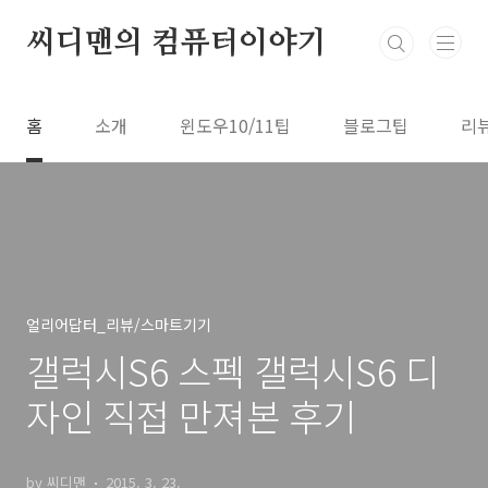
본문 바로가기
씨디맨의 컴퓨터이야기
홈
소개
윈도우10/11팁
블로그팁
리
얼리어답터_리뷰/스마트기기
갤럭시S6 스펙 갤럭시S6 디
자인 직접 만져본 후기
by 씨디맨
2015. 3. 23.