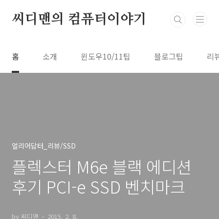
본문 바로가기
씨디맨의 컴퓨터이야기
홈
소개
윈도우10/11팁
블로그팁
리
얼리어답터_리뷰/SSD
플렉스터 M6e 블랙 에디션
후기 PCI-e SSD 벤치마크
by 씨디맨
2015. 2. 8.