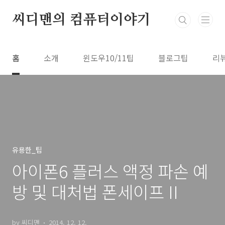
본문 바로가기
씨디맨의 컴퓨터이야기
홈
소개
윈도우10/11팁
블로그팁
리
유용한_팁
아이폰6 플러스 액정 파손 예
방 및 대처법 폰세이프 II
by 씨디맨
2014. 12. 12.