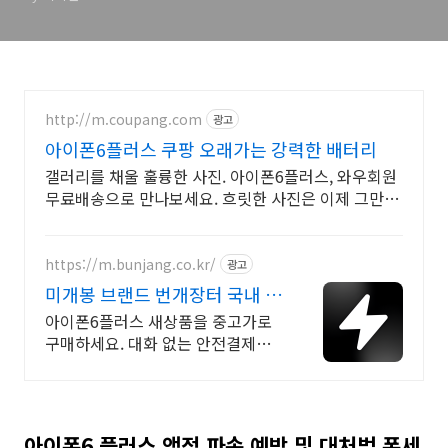
http://m.coupang.com
광고
아이폰6플러스 쿠팡 오래가는 강력한 배터리
갤러리를 채울 훌륭한 사진. 아이폰6플러스, 와우회원
무료배송으로 만나보세요. 흐릿한 사진은 이제 그만!
놀라운 카메라 성능으로 일상을 작품처럼 담아보세요.
https://m.bunjang.co.kr/
광고
미개봉 브랜드 번개장터 국내 최
대 브랜드 중고거래
아이폰6플러스 새상품을 중고가로
구매하세요. 대화 없는 안전결제로
간편하게! 전국 각지에서 올라오는
전국구 최다 상품 매일 10만 개 이상
의 신규 상품 업로드
아이폰6 플러스 액정 파손 예방 및 대처법 폰세