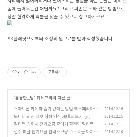
자리에서 잃어버리거나 떨어뜨리는 경험을 하는 분들은 미리 보
험에 들어두는건 어떨까요? 그리고 파손은 위와 같은 방법으로
정말 현격하게 확률을 낮출 수 있으니 참고하시구요.
SK플래닛으로부터 소정의 원고료를 받아 작성했습니다.
6
구독하기
'
유용한_팁
' 카테고리의 다른 글
스마트폰 카메라 습기 없애는 방법 엑스페리아 Z
2014.12.16
3 카메라 습기
모니터 회전 피벗 직캠 영상 재대로 보기
2014.12.15
(10)
(10)
멀티탭 스위치 전기요금 줄이기 절전형 멀티탭
2014.12.11
(2
절수 페달 전기요금 전력소모량 수도요금 아끼는
2014.12.10
1)