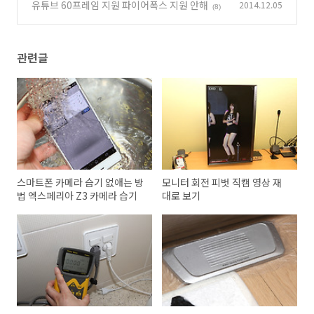
방법
유튜브 60프레임 지원 파이어폭스 지원 안해
2014.12.05
(4)
(8)
관련글
스마트폰 카메라 습기 없애는 방
모니터 회전 피벗 직캠 영상 재
법 엑스페리아 Z3 카메라 습기
대로 보기