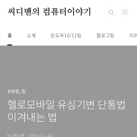
본문 바로가기
씨디맨의 컴퓨터이야기
홈
소개
윈도우10/11팁
블로그팁
리
유용한_팁
헬로모바일 유심기변 단통법
이겨내는 법
by 씨디맨
2014. 11. 18.