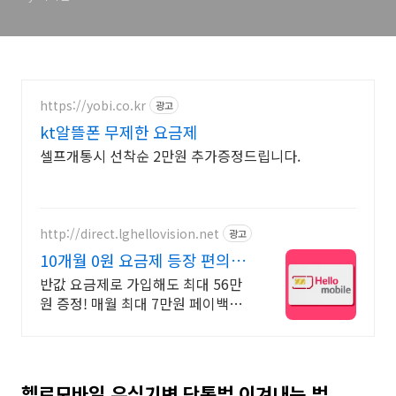
https://yobi.co.kr
광고
kt알뜰폰 무제한 요금제
셀프개통시 선착순 2만원 추가증정드립니다.
http://direct.lghellovision.net
광고
10개월 0원 요금제 등장 편의점
유심, 이심 즉시개통
반값 요금제로 가입해도 최대 56만
원 증정! 매월 최대 7만원 페이백까
지
헬로모바일 유심기변 단통법 이겨내는 법