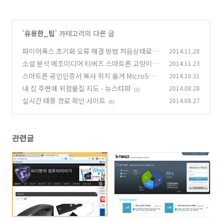
'
유용한_팁
' 카테고리의 다른 글
파이어폭스 초기화 오류 해결 방법 처음상태로 만
2014.11.28
들기
소셜 분석 메조미디어 티버즈 스마트폰 고양이는
2014.11.23
(2)
있다 시청률
스마트폰 공인인증서 복사 위치 옮겨 MicroSD
2014.10.31
(2)
백업 방법
내 집 주변에 위험물질 지도 - 뉴스타파
2014.08.28
(0)
(2)
실시간 태풍 경로 확인 사이트
2014.08.27
(6)
관련글