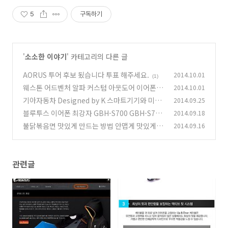
5
구독하기
'
소소한 이야기
' 카테고리의 다른 글
AORUS 투어 후보 됬습니다 투표 해주세요.
2014.10.01
(1)
웨스톤 어드벤처 알파 커스텀 아웃도어 이어폰 응
2014.10.01
모
기아자동차 Designed by K 스마트기기와 미래
2014.09.25
(1)
블루투스 이어폰 최강자 GBH-S700 GBH-S710
2014.09.18
(0)
사전 예약 이벤트
불닭볶음면 맛있게 만드는 방법 안맵게 맛있게
2014.09.16
(0)
(1
4)
관련글