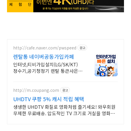
http://cafe.naver.com/pwspeed
광고
렌탈통 네이버공동가입카페
인터넷,티비가입설치(LG/SK/KT)
정수기,공기청정기 렌탈 통큰사은품
을 드립니다
http://m.coupang.com
광고
UHDTV 쿠팡 5% 캐시 적립 혜택
생생한 UHDTV 화질로 영화처럼 즐기세요! 와우회원
무제한 무료배송. 압도적인 TV 크기로 거실을 영화관
처럼! 오늘주문 내일도착 로켓배송.