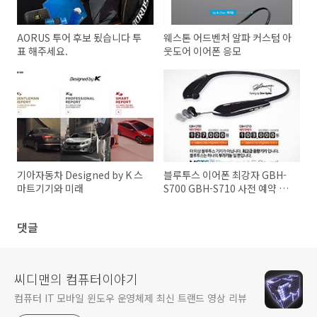
AORUS 투어 후보 됬습니다 투
웨스톤 어드벤처 알파 커스텀 아
표 해주세요.
웃도어 이어폰 응모
기아자동차 Designed by K 스
블루투스 이어폰 최강자 GBH-
마트기기와 미래
S700 GBH-S710 사전 예약 이
벤트
댓글
씨디맨의 컴퓨터이야기
컴퓨터 IT 모바일 윈도우 운영체제 최신 트랜드 영상 리뷰