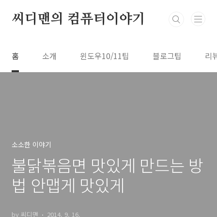
본문 바로가기
씨디맨의 컴퓨터이야기
홈
소개
윈도우10/11팁
블로그팁
리
소소한 이야기
불닭볶음면 맛있게 만드는 방
법 안맵게 맛있게
by 씨디맨
2014. 9. 16.