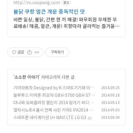
http://m.coupang.com
광고
불닭 쿠팡 얼큰 개운 중독적인 맛
바쁜 일상, 불닭, 간편 한 끼 해결! 와우회원 무제한 무
료배송! 매콤, 얼큰, 개운! 취향따라 골라먹는 즐거움,
와우회원 30일 무료반품!
공감
구독하기
'
소소한 이야기
' 카테고리의 다른 글
기아자동차 Designed by K 스마트기기와 미래
2014.09.25
블루투스 이어폰 최강자 GBH-S700 GBH-S710
2014.09.18
(0)
사전 예약 이벤트
다나와 오버클러킹 챌린지 2014 참가기 씨디맨
2014.09.13
(0)
갤럭시노트4 출시 언팩 사진 기어S IFA2014 곡
2014.09.03
(6)
면 디스플레이
스마트폰 네이게이션 U+ NAVI LTE LG G3
2014.08.30
(1)
(1)