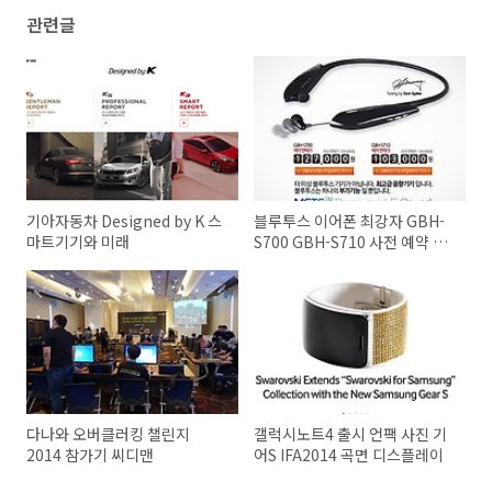
관련글
기아자동차 Designed by K 스
블루투스 이어폰 최강자 GBH-
마트기기와 미래
S700 GBH-S710 사전 예약 이
벤트
다나와 오버클러킹 챌린지
갤럭시노트4 출시 언팩 사진 기
2014 참가기 씨디맨
어S IFA2014 곡면 디스플레이