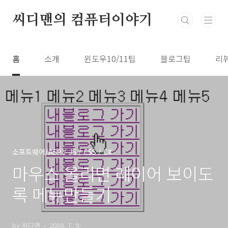
본문 바로가기
씨디맨의 컴퓨터이야기
홈
소개
윈도우10/11팁
블로그팁
리
소프트웨어/ASP / JS / CSS / C#
마우스 올리면 레이어 보이도
록 메뉴만들기
by 씨디맨
2008. 7. 9.