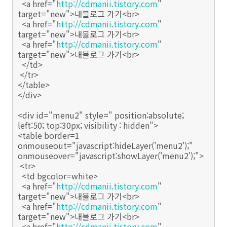
<a href="
http://cdmanii.tistory.com
"
target="new">내블로그 가기<br>
<a href="
http://cdmanii.tistory.com
"
target="new">내블로그 가기<br>
<a href="
http://cdmanii.tistory.com
"
target="new">내블로그 가기<br>
</td>
</tr>
</table>
</div>
<div id="menu2" style=" position:absolute;
left:50; top:30px; visibility : hidden">
<table border=1
onmouseout="javascript:hideLayer('menu2');"
onmouseover="javascript:showLayer('menu2');">
<tr>
<td bgcolor=white>
<a href="
http://cdmanii.tistory.com
"
target="new">내블로그 가기<br>
<a href="
http://cdmanii.tistory.com
"
target="new">내블로그 가기<br>
<a href="
http://cdmanii.tistory.com
"