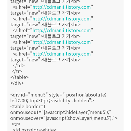
target="new">내블로그 가기<br>
<a href="
http://cdmanii.tistory.com
"
target="new">내블로그 가기<br>
<a href="
http://cdmanii.tistory.com
"
target="new">내블로그 가기<br>
<a href="
http://cdmanii.tistory.com
"
target="new">내블로그 가기<br>
<a href="
http://cdmanii.tistory.com
"
target="new">내블로그 가기<br>
<a href="
http://cdmanii.tistory.com
"
target="new">내블로그 가기<br>
</td>
</tr>
</table>
</div>
<div id="menu5" style=" position:absolute;
left:200; top:30px; visibility : hidden">
<table border=1
onmouseout="javascript:hideLayer('menu5');"
onmouseover="javascript:showLayer('menu5');">
<tr>
<td bgcolor=white>