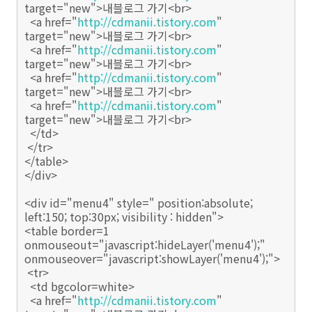
target="new">내블로그 가기<br>
<a href="
http://cdmanii.tistory.com
"
target="new">내블로그 가기<br>
<a href="
http://cdmanii.tistory.com
"
target="new">내블로그 가기<br>
<a href="
http://cdmanii.tistory.com
"
target="new">내블로그 가기<br>
<a href="
http://cdmanii.tistory.com
"
target="new">내블로그 가기<br>
</td>
</tr>
</table>
</div>
<div id="menu4" style=" position:absolute;
left:150; top:30px; visibility : hidden">
<table border=1
onmouseout="javascript:hideLayer('menu4');"
onmouseover="javascript:showLayer('menu4');">
<tr>
<td bgcolor=white>
<a href="
http://cdmanii.tistory.com
"