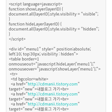
<script language=javascript>
function showLayer(layerID) {
document.all[layerID].style.visibility = "visible";
}
function hideLayer(layerID) {
document.all[layerID].style.visibility = "hidden";
}
</script>
<div id="menu1" style=" position:absolute;
left:10; top:30px; visibility : hidden">
<table border=1
onmouseout="javascript:hideLayer('menu1');"
onmouseover="javascript:showLayer('menu1');">
<tr>
<td bgcolor=white>
<a href="
http://cdmanii.tistory.com
"
target="new">내블로그 가기<br>
<a href="
http://cdmanii.tistory.com
"
target="new">내블로그 가기<br>
<a href="
http://cdmanii.tistory.com
"
target="new">내블로그 가기<br>