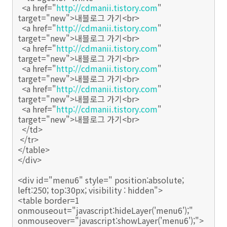
<a href="
http://cdmanii.tistory.com
"
target="new">내블로그 가기<br>
<a href="
http://cdmanii.tistory.com
"
target="new">내블로그 가기<br>
<a href="
http://cdmanii.tistory.com
"
target="new">내블로그 가기<br>
<a href="
http://cdmanii.tistory.com
"
target="new">내블로그 가기<br>
<a href="
http://cdmanii.tistory.com
"
target="new">내블로그 가기<br>
<a href="
http://cdmanii.tistory.com
"
target="new">내블로그 가기<br>
</td>
</tr>
</table>
</div>
<div id="menu6" style=" position:absolute;
left:250; top:30px; visibility : hidden">
<table border=1
onmouseout="javascript:hideLayer('menu6');"
onmouseover="javascript:showLayer('menu6');">