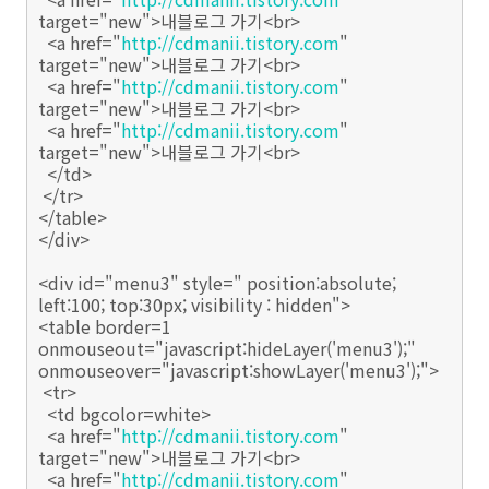
target="new">내블로그 가기<br>
<a href="
http://cdmanii.tistory.com
"
target="new">내블로그 가기<br>
<a href="
http://cdmanii.tistory.com
"
target="new">내블로그 가기<br>
<a href="
http://cdmanii.tistory.com
"
target="new">내블로그 가기<br>
</td>
</tr>
</table>
</div>
<div id="menu3" style=" position:absolute;
left:100; top:30px; visibility : hidden">
<table border=1
onmouseout="javascript:hideLayer('menu3');"
onmouseover="javascript:showLayer('menu3');">
<tr>
<td bgcolor=white>
<a href="
http://cdmanii.tistory.com
"
target="new">내블로그 가기<br>
<a href="
http://cdmanii.tistory.com
"