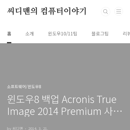
본문 바로가기
씨디맨의 컴퓨터이야기
홈
소개
윈도우10/11팁
블로그팁
리
소프트웨어/윈도우8
윈도우8 백업 Acronis True
Image 2014 Premium 사용
법
by 씨디맨
2014. 3. 21.