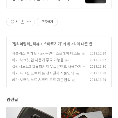
하세요 전국 각지에서 올라오는 전
국구 최다 상품 매일 10만 개 이상의
신규 상품 업로드
5
구독하기
'
얼리어답터_리뷰
>
스마트기기
' 카테고리의 다른 글
지플렉스 후기 G Flex 곡면디스플레이 테스트
2013.12.10
(6)
베가 시크릿 업 사용기 주요 기능들
2013.12.07
(9)
갤럭시노트3 밸류패키지 무료콘텐츠 사용하기
2013.11.30
베가 시크릿 노트 바통 전자결제 지문인식
2013.11.30
(3)
(0)
베가 시크릿 노트 시크릿 모드 지문인식
2013.11.29
(4)
관련글