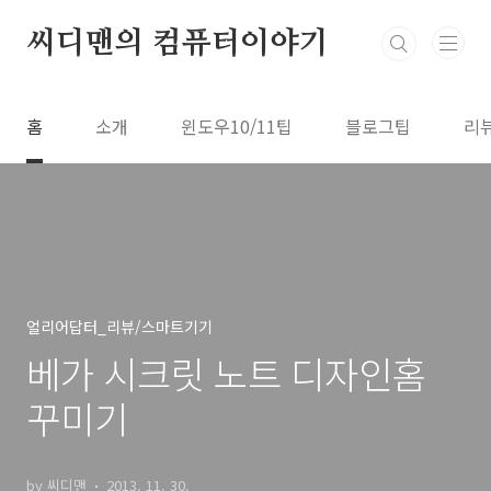
본문 바로가기
씨디맨의 컴퓨터이야기
홈
소개
윈도우10/11팁
블로그팁
리
얼리어답터_리뷰/스마트기기
베가 시크릿 노트 디자인홈
꾸미기
by 씨디맨
2013. 11. 30.