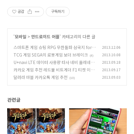
공감
구독하기
'
모바일
>
안드로이드 어플
' 카테고리의 다른 글
스마트폰 게임 슈팅 RPG 무한돌파 삼국지 for k
2013.12.06
akao
TCG 게임 SEGA의 로봇게임 보더 브레이크
2013.10.08
(3)
(4)
U+navi LTE 데이터 사용량 타사 네비 올레네비
2013.09.18
비교
카카오 게임 추천 레드불 비트게더 F1 티켓 이벤
2013.09.17
(8)
트
달려라 마블 카카오톡 게임 추천
2013.09.03
(1)
(10)
관련글