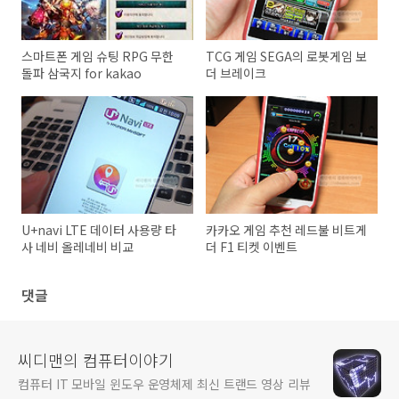
스마트폰 게임 슈팅 RPG 무한
TCG 게임 SEGA의 로봇게임 보
돌파 삼국지 for kakao
더 브레이크
U+navi LTE 데이터 사용량 타
카카오 게임 추천 레드불 비트게
사 네비 올레네비 비교
더 F1 티켓 이벤트
댓글
씨디맨의 컴퓨터이야기
컴퓨터 IT 모바일 윈도우 운영체제 최신 트랜드 영상 리뷰