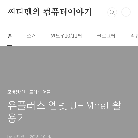
본문 바로가기
씨디맨의 컴퓨터이야기
홈
소개
윈도우10/11팁
블로그팁
리
모바일/안드로이드 어플
유플러스 엠넷 U+ Mnet 활
용기
by 씨디맨
2013. 10. 4.