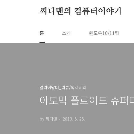
본문 바로가기
씨디맨의 컴퓨터이야기
홈
소개
윈도우10/11팁
얼리어답터_리뷰/악세서리
아토믹 플로이드 슈퍼다츠 사
by 씨디맨
2013. 5. 25.