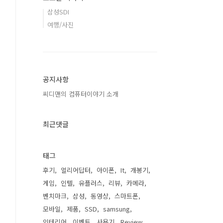
삼성SDI
여행/사진
공지사항
씨디맨의 컴퓨터이야기 소개
최근댓글
태그
후기
얼리어답터
아이폰
It
개봉기
게임
인텔
유플러스
리뷰
카메라
벤치마크
삼성
동영상
스마트폰
모바일
제품
SSD
samsung
인테리어
이벤트
사용기
Review