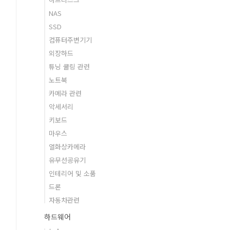
NAS
SSD
컴퓨터주변기기
외장하드
튜닝 쿨링 관련
노트북
카메라 관련
악세서리
키보드
마우스
열화상카메라
유무선공유기
인테리어 및 소품
드론
자동차관련
하드웨어