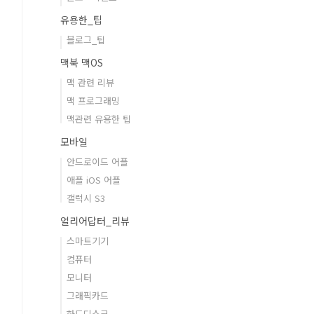
유용한_팁
블로그_팁
맥북 맥OS
맥 관련 리뷰
맥 프로그래밍
맥관련 유용한 팁
모바일
안드로이드 어플
애플 iOS 어플
갤럭시 S3
얼리어답터_리뷰
스마트기기
컴퓨터
모니터
그래픽카드
하드디스크