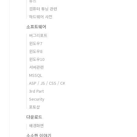
뉴스
컴퓨터 튜닝 관련
하드웨어 사전
소프트웨어
버그리포트
윈도우7
윈도우8
윈도우10
서버관련
MSSQL
ASP / JS / CSS / C#
3rd Part
Security
포토샵
다운로드
배경화면
소소한 이야기