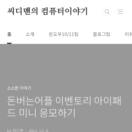
본문 바로가기
씨디맨의 컴퓨터이야기
홈
소개
윈도우10/11팁
블로그팁
리
소소한 이야기
돈버는어플 이벤토리 아이패
드 미니 응모하기
by 씨디맨
2012. 12. 4.