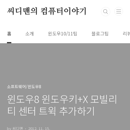
본문 바로가기
씨디맨의 컴퓨터이야기
홈
소개
윈도우10/11팁
블로그팁
리
소프트웨어/윈도우8
윈도우8 윈도우키+X 모빌리
티 센터 트윅 추가하기
by 씨디맨
2012. 11. 15.