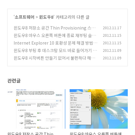
'
소프트웨어
>
윈도우8
' 카테고리의 다른 글
윈도우8 저장소 공간 Thin Provisioning 스토
2012.11.17
리지 가상화
윈도우8 마우스 오른쪽 버튼에 종료 재부팅 슬립
2012.11.15
(38)
모드 넣기
Internet Explorer 10 호환성 문제 해결 방법
2012.11.15
(23)
윈도우8 부팅 후 데스크탑 모드 바로 들어가기
2012.11.09
(16)
(2
윈도우8 시작버튼 만들기 없어서 불편하다 해소
2012.11.09
1)
방법
(18)
관련글
윈도우8 저장소 공간 Thin
윈도우8 마우스 오른쪽 버튼에