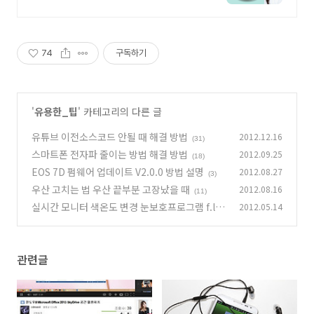
인쇄-출고/ 가격+품질+고객만족도
BEST/ 지금 바로 전화주세요!
74
구독하기
'
유용한_팁
' 카테고리의 다른 글
유튜브 이전소스코드 안될 때 해결 방법
2012.12.16
(31)
스마트폰 전자파 줄이는 방법 해결 방법
2012.09.25
(18)
EOS 7D 펌웨어 업데이트 V2.0.0 방법 설명
2012.08.27
(3)
우산 고치는 법 우산 끝부분 고장났을 때
2012.08.16
(11)
실시간 모니터 색온도 변경 눈보호프로그램 f.lux
2012.05.14
(6)
관련글