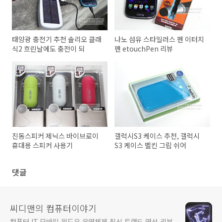
태양광 충전기 추천 솔리오 클래
나노 섬유 스타일러스 펜 이터치
식2 흐린날에도 충전이 되
펜 etouchPen 리뷰
진동스피커 제닉스 바이브로이
갤럭시S3 케이스 추천, 갤럭시
휴대용 스피커 사용기
S3 케이스 벨킨 그립 쉬어
댓글
씨디맨의 컴퓨터이야기
컴퓨터 IT 모바일 윈도우 운영체제 최신 트랜드 영상 리뷰