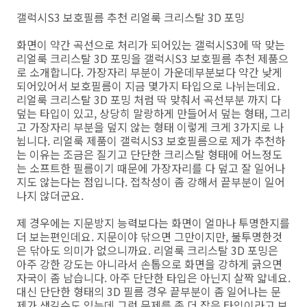
갤럭시S3 보호필름 추천 리얼룩 크리스탈 3D 포밍
화면이 약간 곡선으로 처리가 되어있는 갤럭시S3에 딱 맞는
리얼룩 크리스탈 3D 포밍을 갤럭시S3 보호필름 추천 제품으
로 소개합니다. 가장자리 부분이 가운데부분보다 약간 낮게
되어있어서 보호필름이 지금 몇가지 타입으로 나뉘는데요.
리얼룩 크리스탈 3D 포밍 처럼 딱 맞춰서 곡선부분 까지 다
덮는 타입이 있고, 상당히 말랑하게 만들어서 덮는 형태, 그리
고 가장자리 부분을 덮지 않는 형태 이렇게 크게 3가지로 나
뉩니다. 리얼룩 제품이 갤럭시S3 보호필름으로 제가 추천하
는 이유는 조금은 질기고 단단한 크리스탈 형태에 어느정도
는 소프트한 필름이기 때문에 가장자리를 다 덮고 잘 일어나
지도 않는다는 점입니다. 접착성이 좀 강해서 끝부분이 일어
나지 않더군요.
제 경우에는 지문방지 능력보다는 화면이 얼마나 투명한지를
더 보는편인데요. 지문이야 닦으면 그만이지만, 불투명한것
은 닦아도 의미가 없으니까요. 리얼룩 크리스탈 3D 포밍은
아주 강한 강도는 아니라서 손톱으로 화면을 강하게 긁으면
자국이 좀 남습니다. 아주 단단한 타입은 아닌지 살짝 얇네요.
대신 단단한 형태의 3D 필름 경우 끝부분이 좀 일어나는 문
제가 생길수도 있는데 그런 문제를 좀 더 잡은 타입이라고 보