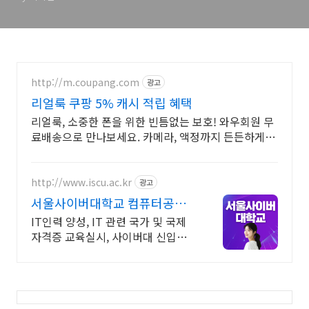
http://m.coupang.com
광고
리얼룩 쿠팡 5% 캐시 적립 혜택
리얼룩, 소중한 폰을 위한 빈틈없는 보호! 와우회원 무
료배송으로 만나보세요. 카메라, 액정까지 든든하게 보
호! 휴대폰케이스, 이제 파손 걱정 덜어요.
http://www.iscu.ac.kr
광고
서울사이버대학교 컴퓨터공학
과 2026 가을학기 신편입생
IT인력 양성, IT 관련 국가 및 국제
자격증 교육실시, 사이버대 신입생
수 1위 장학금 지급 1위, 학사 석사
박사 온라인복수학위까지