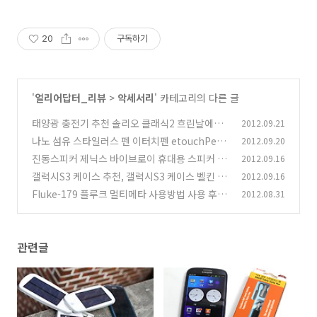
20
구독하기
'
얼리어답터_리뷰
>
악세서리
' 카테고리의 다른 글
태양광 충전기 추천 솔리오 클래식2 흐린날에도
2012.09.21
충전이 되
나노 섬유 스타일러스 펜 이터치펜 etouchPen
2012.09.20
(12)
리뷰
진동스피커 제닉스 바이브로이 휴대용 스피커 사
2012.09.16
(4)
용기
갤럭시S3 케이스 추천, 갤럭시S3 케이스 벨킨 그
2012.09.16
(13)
립 쉬어
Fluke-179 플루크 멀티메타 사용방법 사용 후기
2012.08.31
(6)
(6)
관련글