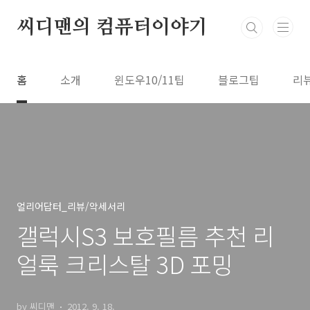
본문 바로가기
씨디맨의 컴퓨터이야기
홈
소개
윈도우10/11팁
블로그팁
리
얼리어답터_리뷰/악세서리
갤럭시S3 보호필름 추천 리
얼룩 크리스탈 3D 포밍
by 씨디맨
2012. 9. 18.