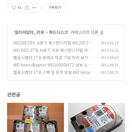
16
구독하기
'
얼리어답터_리뷰
>
하드디스크
' 카테고리의 다른 글
WD20EZRX 사용기 웨스턴디지털 WD20EZRX
2013.02.19
WD20EARX 비교기
WD RED 2TB 사용기 리뷰 웨스턴디지털 레드
2013.01.21
(7)
NAS
벨로시랩터 1TB 동영상 작업 그림 미리 보기 속
2012.09.07
(4)
도 테스트
WD VelociRaptor WD1000DHTZ 성능 소음
2012.08.31
(1)
벤치마크
벨로시랩터 1TB 스펙 및 장착 방법 WD VelociR
2012.08.23
(5)
aptor WD1000DHTZ
(12)
관련글