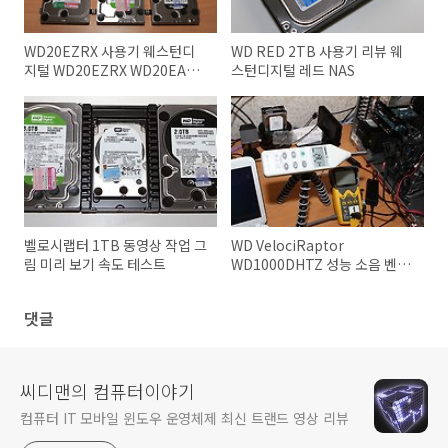
WD20EZRX 사용기 웨스턴디
WD RED 2TB 사용기 리뷰 웨
지털 WD20EZRX WD20EARX
스턴디지털 레드 NAS
비교기
벨로시랩터 1TB 동영상 작업 그
WD VelociRaptor
림 미리 보기 속도 테스트
WD1000DHTZ 성능 소음 벤치
마크
댓글
씨디맨의 컴퓨터이야기
컴퓨터 IT 모바일 윈도우 운영체제 최신 트랜드 영상 리뷰