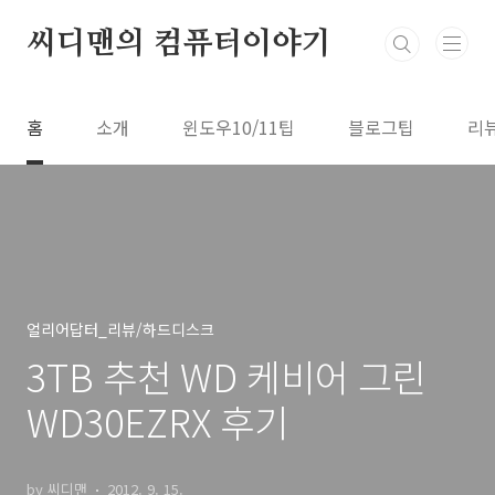
본문 바로가기
씨디맨의 컴퓨터이야기
홈
소개
윈도우10/11팁
블로그팁
리
얼리어답터_리뷰/하드디스크
3TB 추천 WD 케비어 그린
WD30EZRX 후기
by 씨디맨
2012. 9. 15.