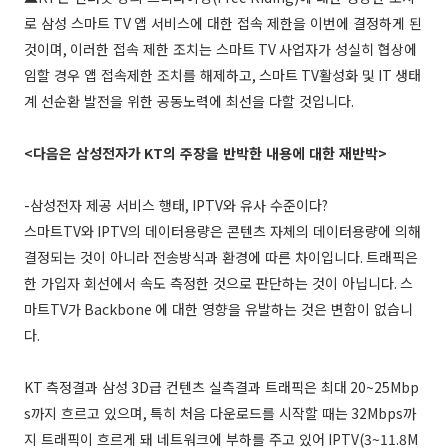
로 삼성 스마트
TV
앱 서비스에 대한 접속 제한을 이번에 결정하게 된
것이며
,
이러한 접속 제한 조치는 스마트
TV
사업자가 성실히 협상에
임할 경우 앱 접속제한 조치를 해제하고
,
스마트
TV
활성화 및
IT
생태
계 선순환 발전을 위한 공동노력에 최선을 다할 것입니다
.
<
다음은 삼성전자가
KT
의 주장을 반박한 내용에 대한 재반박
>
-
삼성전자 제공 서비스 행태
, IPTV
와 유사 수준이다
?
스마트
TV
와
IPTV
의 데이터용량은 콘텐츠 자체의 데이터용량에 의해
결정되는 것이 아니라 전송방식과 환경에 따른 차이입니다
.
트래픽은
한 가입자 회선에서 속도 측정한 것으로 판단하는 것이 아닙니다
.
스
마트
TV
가
Backbone
에 대한 영향을 유발하는 것은 변함이 없습니
다
.
KT
측정결과 삼성
3D
급 컨텐츠 실측결과 트래픽은 최대
20~25Mbp
s
까지 흐르고 있으며
,
특히 처음 다운로드를 시작할 때는
32Mbps
까
지 트래픽이 흐르게 돼 네트워크에 부하를 주고 있어
IPTV(3~11.8M