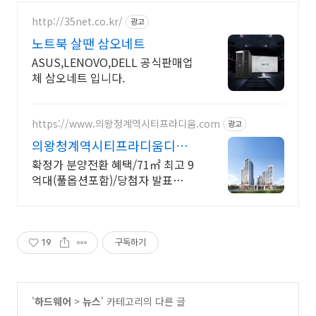
http://35net.co.kr/
광고
노트북 살땐 삼오네트
ASUS,LENOVO,DELL 공식판매업
체 삼오네트 입니다.
https://www.의왕청계역시티프라디움.com
광고
의왕청계역시티프라디움디하모
니
확정가 분양전환 혜택/71㎡ 최고 9
억대(풀옵션포함)/당첨자 발표
7.23(목)
19
구독하기
'
하드웨어
>
뉴스
' 카테고리의 다른 글