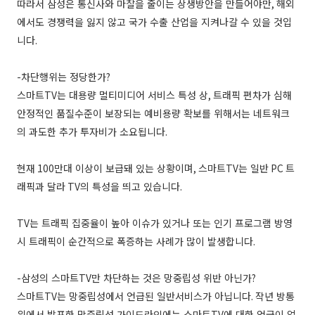
따라서 삼성은 통신사와 마찰을 줄이는 상생방안을 만들어야만
,
해외
에서도 경쟁력을 잃지 않고 국가 수출 산업을 지켜나갈 수 있을 것입
니다
.
-
차단행위는 정당한가
?
스마트
TV
는 대용량 멀티미디어 서비스 특성 상
,
트래픽 편차가 심해
안정적인 품질수준이 보장되는 예비용량 확보를 위해서는 네트워크
의 과도한 추가 투자비가 소요됩니다
.
현재
100
만대 이상이 보급돼 있는 상황이며
,
스마트
TV
는 일반
PC
트
래픽과 달라
TV
의 특성을 띄고 있습니다
.
TV
는 트래픽 집중율이 높아 이슈가 있거나 또는 인기 프로그램 방영
시 트래픽이 순간적으로 폭증하는 사례가 많이 발생합니다
.
-
삼성의 스마트
TV
만 차단하는 것은 망중립성 위반 아닌가
?
스마트
TV
는 망중립성에서 언급된 일반서비스가 아닙니다
.
작년 방통
위에서 발표한 망중립성 가이드라인에는 스마트
TV
에 대한 언급이 없