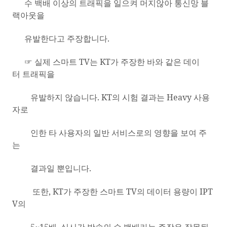
수 백배 이상의 트래픽을 일으켜 머지않아 통신망 블
랙아웃을
유발한다고 주장합니다
.
☞ 실제
스마트
TV
는
KT
가
주장한
바와
같은 데이
터
트래픽을
유발하지
않습니다
. KT
의
시험
결과는
Heavy
사용
자로
인한
타
사용자의
일반
서비스로의
영향을
보여
주
는
결과일
뿐입니다
.
또한
, KT
가
주장한
스마트
TV
의
데이터
용량이
IPT
V
의
5~15
배
,
실시간
방송의
수
백배라는
주장은
잘못된