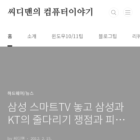
본문 바로가기
씨디맨의 컴퓨터이야기
홈
소개
윈도우10/11팁
블로그팁
리
하드웨어/뉴스
삼성 스마트TV 놓고 삼성과
KT의 줄다리기 쟁점과 피해
자는
by 씨디맨
2012. 2. 15.