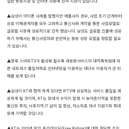
일반 방송시청 및 인터넷 사용에 전혀 지장이 없습니다
.
▲삼성이 아이폰 사례를 말했지만 애플사의 경우
,
사업 초기 단계부터
상호 이해관계자를 모두 고려하고 통신사와 계약을 통한 사업모델로
글로벌 시장에 성공적으로 안착 했습니다
.
삼성도 글로벌 진출에 성공
하기 위해서는 통신사업자와 윈윈하는 동방 성장 모델을 정립할 필요
가 있습니다
.
▲향후 스마트
TV
가 활성화 될수록 대용량서비스의 대역폭독점에 따
른 네트워크 품질저하로 인터넷망을 이용하는 대다수 이용자가 큰 피
해를 보게 됩니다
.
▲삼성이
KT
와 협력 하게 된다면
IPTV
에 상응하는 서비스 품질을 제
공하게 될 것이며
, KT
는 망대가 수익이 발생 시 농어촌지역을 포함한
통신망 투자
,
낙후지역
IT
삶의 질 향상
,
저소득층 자녀 지원기회 확대
등에 기여할 것입니다
.
▲
KT
는 인터넷 망의 프리라이딩
(Free Riding)
에 대한 정당한 조치