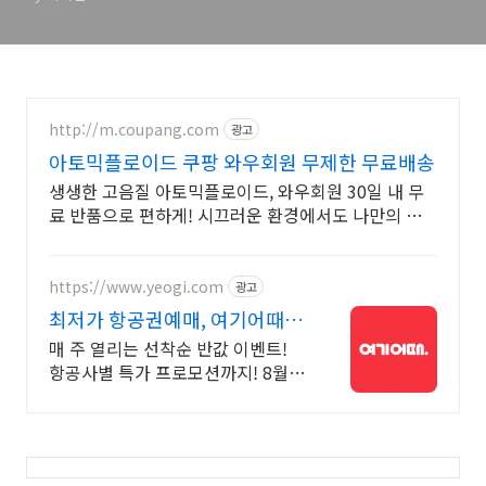
http://m.coupang.com
광고
아토믹플로이드 쿠팡 와우회원 무제한 무료배송
생생한 고음질 아토믹플로이드, 와우회원 30일 내 무
료 반품으로 편하게! 시끄러운 환경에서도 나만의 공
간을, 로켓배송으로 빠르게 받아보세요.
https://www.yeogi.com
광고
최저가 항공권예매, 여기어때 항
공+숙소 묶음 할인 혜택
매 주 열리는 선착순 반값 이벤트!
항공사별 특가 프로모션까지! 8월
해외 항공권 3만원 즉시 할인! 놓치
지 말고 미리 여행 준비하세요!