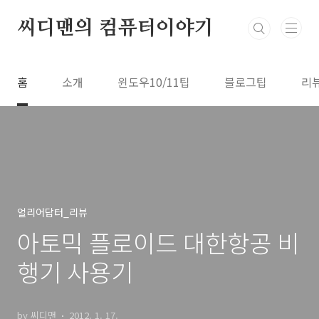
본문 바로가기
씨디맨의 컴퓨터이야기
홈
소개
윈도우10/11팁
블로그팁
리
얼리어답터_리뷰
아토믹 플로이드 대한항공 비
행기 사용기
by 씨디맨
2012. 1. 17.