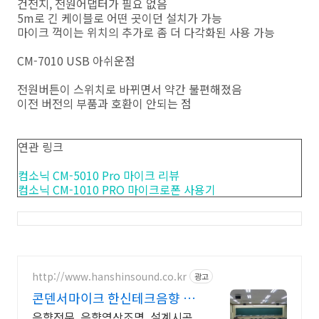
건전지, 전원어댑터가 필요 없음
5m로 긴 케이블로 어떤 곳이던 설치가 가능
마이크 꺽이는 위치의 추가로 좀 더 다각화된 사용 가능
CM-7010 USB 아쉬운점
전원버튼이 스위치로 바뀌면서 약간 불편해졌음
이전 버전의 부품과 호환이 안되는 점
연관 링크
컴소닉 CM-5010 Pro 마이크 리뷰
컴소닉 CM-1010 PRO 마이크로폰 사용기
http://www.hanshinsound.co.kr
광고
콘덴서마이크 한신테크음향 사
운드시스템
음향전문, 음향영상조명, 설계시공,