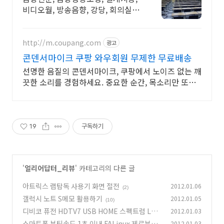
비디오월, 방송음향, 강당, 회의실,
공연홀
http://m.coupang.com
광고
콘덴서마이크 쿠팡 와우회원 무제한 무료배송
선명한 음질의 콘덴서마이크, 쿠팡에서 노이즈 없는 깨
끗한 소리를 경험하세요. 중요한 순간, 목소리만 또렷
하게! 와우회원이라면 무료배송으로 빠르게.
19
구독하기
'
얼리어답터_리뷰
' 카테고리의 다른 글
아트릭스 랩탑독 사용기 화면 절전
2012.01.06
(2)
갤럭시 노트 S메모 활용하기
2012.01.05
(10)
디비코 퓨전 HDTV7 USB HOME 스펙트럼 LP4
2012.01.03
10P 사용기
스마트폰 부팅속도 1초 이내 FALinux 제로부트
2012.01.03
(4)