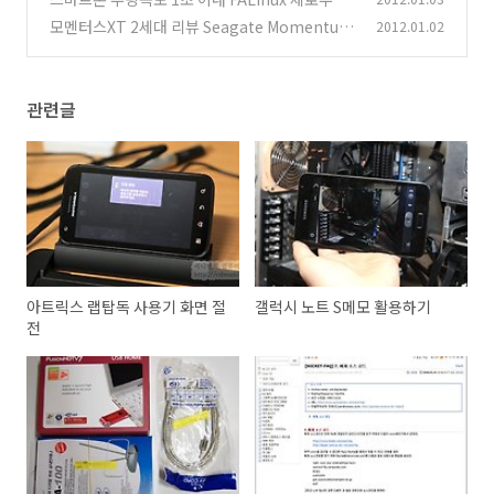
세미나 정보
모멘터스XT 2세대 리뷰 Seagate Momentus
2012.01.02
(6)
XT 2nd 사용기
(18)
관련글
아트릭스 랩탑독 사용기 화면 절
갤럭시 노트 S메모 활용하기
전