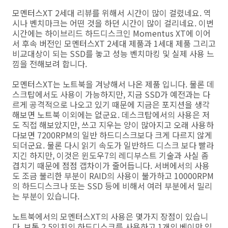
모멘터스XT 2세대 리뷰를 위해서 시간이 많이 걸렸네요. 역
시나 벤치마크는 어떤 것을 하던 시간이 많이 걸리네요. 이번
시간에는 하이브리드 하드디스크인 Momentus XT에 이어
서 후속 버전인 모멘터스XT 2세대 제품과 1세대 제품 그리고
비교대상이 되는 SSD를 놓고 성능 벤치마킹 및 실제 사용 느
낌을 전해보려 합니다.
모멘터스XT는 노트북을 겨냥해서 나온 제품 입니다. 물론 데
스크탑에서도 사용이 가능하지만, 지금 SSD가 예전과는 다
르게 공격적으로 나오고 있기 때문에 지금은 포지션을 생각
해보면 노트북 이외에는 없군요. 데스크탑에서의 사용은 저
도 직접 해보았지만, 쓰고 지우는 양이 많아지고 오래 사용하
다보면 7200RPM의 일반 하드디스크보다 크게 다르지 않게
되더군요. 물론 다시 읽기 속도가 일반하드 디스크 보다 빨라
지긴 하지만, 이것은 윈도우7의 레디부스트 기술과 사실 좀
겹치기 때문에 점점 갭차이가 줄어듭니다. 서버에서의 사용
도 조금 불리한 부분이 RAID의 사용이 불가하고 10000RPM
의 하드디스크나 또는 SSD 등에 비해서 여러 부분에서 밀리
는 부분이 있습니다.
노트북에서의 모멘터스XT의 사용은 몇가지 장점이 있습니
다. 보통 2.5인치의 하드디스크를 사용하고 1개의 베이만 있