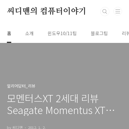
본문 바로가기
씨디맨의 컴퓨터이야기
홈
소개
윈도우10/11팁
블로그팁
리
얼리어답터_리뷰
모멘터스XT 2세대 리뷰
Seagate Momentus XT
2nd 사용기
by 씨디맨
2012. 1. 2.