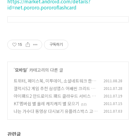
https://market.android.com/details?
id=net.pororo.pororoflashcard
15
구독하기
'
모바일
' 카테고리의 다른 글
트위터, 페이스북, 미투데이, 소셜네트워크 한번
2011.08.28
에 관리하는 U+ 올리ME 앱으로 한방에 해결하기
갤럭시S2 게임 추천 삼성앱스 어쌔씬 크리드 알
2011.07.28
테어 연대기 게임 추천
(5)
아이패드2 안드로이드 패드 클라우드 서비스 유
2011.07.19
(4)
플러스박스 오픈
KT멤버쉽 별 올레 캐치캐치 별 모으기
2011.07.15
(0)
(12)
나는 가수다 동영상 다시보기 유플러스박스 고화
2011.07.03
질 나가수 동영상 보기
(12)
관련글