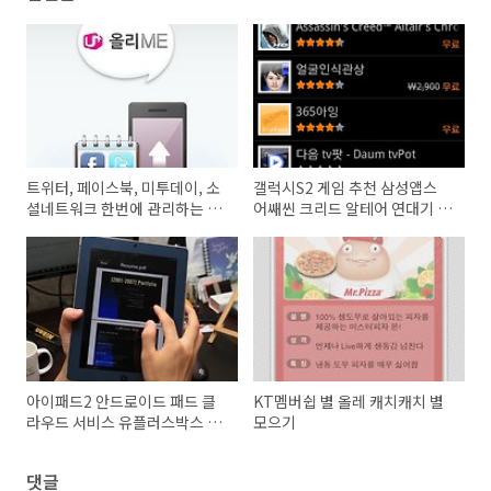
트위터, 페이스북, 미투데이, 소
갤럭시S2 게임 추천 삼성앱스
셜네트워크 한번에 관리하는 U+
어쌔씬 크리드 알테어 연대기 게
올리ME 앱으로 한방에 해결하
임 추천
기
아이패드2 안드로이드 패드 클
KT멤버쉽 별 올레 캐치캐치 별
라우드 서비스 유플러스박스 오
모으기
픈
댓글