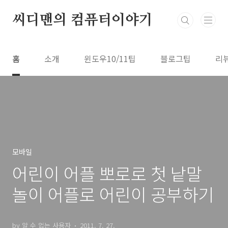
본문 바로가기
씨디맨의 컴퓨터이야기
홈
소개
윈도우10/11팁
블로그팁
리
모바일
어린이 어플 뽀로로 첫 낱말
놀이 어플로 어린이 공부하기
by 알 수 없는 사용자
2011. 7. 27.