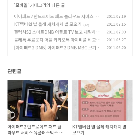
'
모바일
' 카테고리의 다른 글
아이패드2 안드로이드 패드 클라우드 서비스 유
2011.07.19
플러스박스 오픈
KT멤버쉽 별 올레 캐치캐치 별 모으기
2011.07.15
(0)
(12)
갤럭시S2 스마트DMB 어플로 TV 보고 채팅하기
2011.07.03
올레톡 무료문자 어플 카카오톡 마이피플 비교 장
2011.06.27
(4)
점은 ?
[아이패드2 DMB] 아이패드2 DMB MBC 보기
2011.06.20
(13)
(4)
관련글
아이패드2 안드로이드 패드 클
KT멤버쉽 별 올레 캐치캐치 별
라우드 서비스 유플러스박스 오
모으기
픈