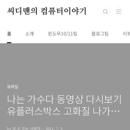
본문 바로가기
씨디맨의 컴퓨터이야기
홈
소개
윈도우10/11팁
블로그팁
리
모바일
나는 가수다 동영상 다시보기
유플러스박스 고화질 나가수
동영상 보기
by 알 수 없는 사용자
2011. 7. 3.