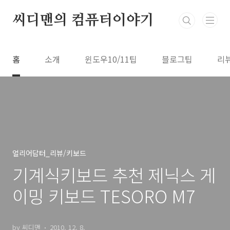
본문 바로가기
씨디맨의 컴퓨터이야기
홈
소개
윈도우10/11팁
블로그팁
리
얼리어답터_리뷰/키보드
기계식키보드 추천 제닉스 게
이밍 키보드 TESORO M7
by 씨디맨
2010. 12. 8.