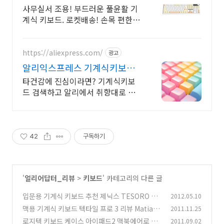
선
사무실서 조용! 부드러운 풀윤활 기
계식 키보드. 로켓배송! 손목 편한
인체공학 설계! 세련된 디자인으로
데스크테리어 완성. 와우회원 혜택.
https://aliexpress.com/
광고
알리익스프레스 기계식키보드
내 맘에 쏙드는 오늘의 특가
타건감에 진심이라면? 기계식키보
드 검색하고 알리에서 취향대로 골
라요
42
구독하기
'
얼리어답터_리뷰
>
키보드
' 카테고리의 다른 글
입문용 기계식 키보드 추천 제닉스 TESORO M7
2012.05.10
LED SE
맥용 기계식 키보드 텍타일 프로 3 리뷰 Matias t
2011.11.25
(13)
actile pro 3
로지텍 키보드 케이스 아이패드2 맥북에어로 변
2011.09.02
(11)