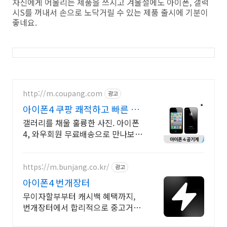
자신에게 어울리는 제품을 쓰시고 겨울철에도 아이폰, 갤럭
시S를 꺼내서 손으로 노닥거릴 수 있는 제품 출시에 기분이
좋네요.
http://m.coupang.com
광고
아이폰4 쿠팡 쾌적하고 빠른 속
도
갤러리를 채울 훌륭한 사진. 아이폰
4, 와우회원 무료배송으로 만나보세
요. 흐릿한 사진은 이제 그만! 놀라
운 카메라 성능으로 일상을 작품처
럼 담아보세요.
https://m.bunjang.co.kr/
광고
아이폰4 번개장터
무이자할부부터 캐시백 혜택까지,
번개장터에서 합리적으로 중고거래
하세요 전국 각지에서 올라오는 전