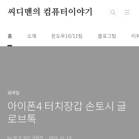
본문 바로가기
씨디맨의 컴퓨터이야기
홈
소개
윈도우10/11팁
블로그팁
리
모바일
아이폰4 터치장갑 손토시 글
로브톡
by 알 수 없는 사용자
2010. 11. 19.