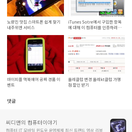
노량진 맛집 스마트폰 쉽게 찾기
iTunes Sotre에서 구입한 항목
내주위엔 서비스
에 대해 이 컴퓨터를 인증하려
면, Store 이 컴퓨터 인증을 선
택하십시오 아이폰4 동기화 에
러
마이피플 맥북에어 공짜 경품 이
올레클럽 변경 올레kt클럽 가맹
벤트
점 할인 받기
댓글
씨디맨의 컴퓨터이야기
컴퓨터 IT 모바일 윈도우 운영체제 최신 트랜드 영상 리뷰