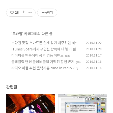
국구 최다 상품 매일 10만 개 이상의
신규 상품 업로드
28
구독하기
'
모바일
' 카테고리의 다른 글
노량진 맛집 스마트폰 쉽게 찾기 내주위엔 서비스
2010.11.22
iTunes Sotre에서 구입한 항목에 대해 이 컴퓨
2010.11.20
(10)
터를 인증하려면, Store 이 컴퓨터 인증을 선택
마이피플 맥북에어 공짜 경품 이벤트
2010.11.17
(13)
하십시오 아이폰4 동기화 에러
(26)
올레클럽 변경 올레kt클럽 가맹점 할인 받기
2010.11.16
(10)
라디오 어플 추천 갤럭시유 tune in radio
2010.11.16
(10)
관련글