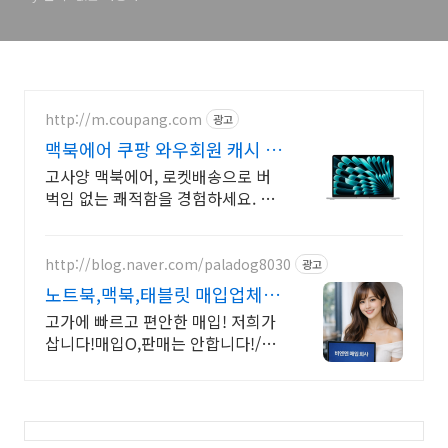
http://m.coupang.com
광고
맥북에어 쿠팡 와우회원 캐시 적
립도
고사양 맥북에어, 로켓배송으로 버
벅임 없는 쾌적함을 경험하세요. 끊
김 없는 작업 환경! 파워풀한 노트
북, 쿠팡에서 만나보세요.
http://blog.naver.com/paladog8030
광고
노트북,맥북,태블릿 매입업체
저희가 삽니다! 매입O판매X
고가에 빠르고 편안한 매입! 저희가
삽니다!매입O,판매는 안합니다!/17
년된 회사 저희가 고객님의 노트북/
맥북/태블릿PC(2015년식이후)를
삽니다!매입해요/판매X