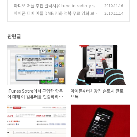
라디오 어플 추천 갤럭시유 tune in radio
2010.11.16
(10)
아이폰 티비 어플 DMB 영화 맥북 무료 영화 보기
2010.11.14
(13)
관련글
iTunes Sotre에서 구입한 항목
아이폰4 터치장갑 손토시 글로
에 대해 이 컴퓨터를 인증하려
브톡
면, Store 이 컴퓨터 인증을 선
택하십시오 아이폰4 동기화 에
러