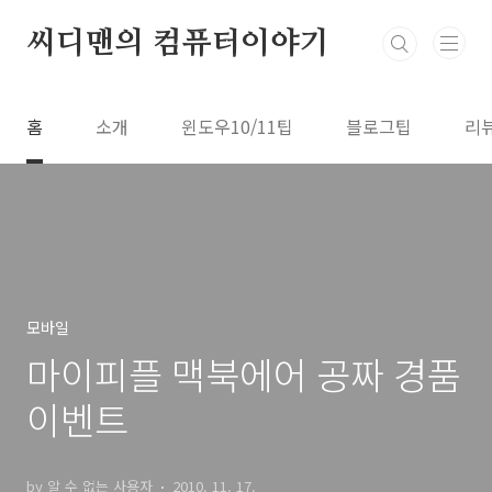
본문 바로가기
씨디맨의 컴퓨터이야기
홈
소개
윈도우10/11팁
블로그팁
리
모바일
마이피플 맥북에어 공짜 경품
이벤트
by 알 수 없는 사용자
2010. 11. 17.