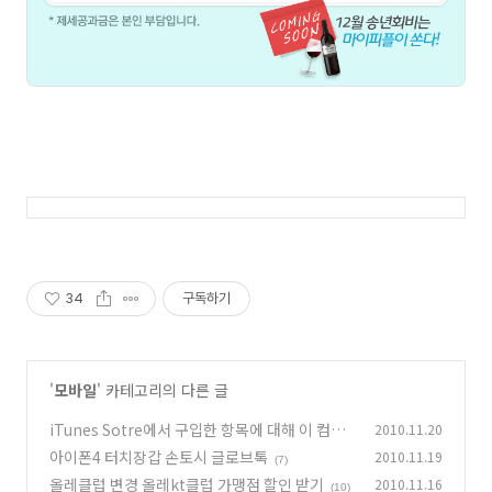
34
구독하기
'
모바일
' 카테고리의 다른 글
iTunes Sotre에서 구입한 항목에 대해 이 컴퓨
2010.11.20
터를 인증하려면, Store 이 컴퓨터 인증을 선택
아이폰4 터치장갑 손토시 글로브톡
2010.11.19
(7)
하십시오 아이폰4 동기화 에러
(26)
올레클럽 변경 올레kt클럽 가맹점 할인 받기
2010.11.16
(10)