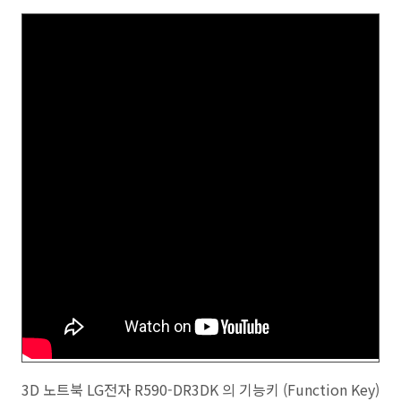
3D 노트북 LG전자 R590-DR3DK 의 기능키 (Function Key)