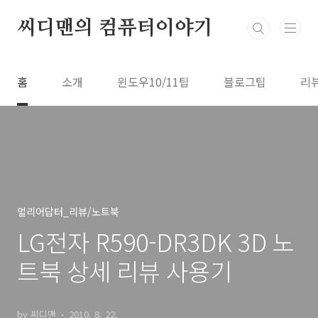
본문 바로가기
씨디맨의 컴퓨터이야기
홈
소개
윈도우10/11팁
블로그팁
리
얼리어답터_리뷰/노트북
LG전자 R590-DR3DK 3D 노
트북 상세 리뷰 사용기
by 씨디맨
2010. 8. 22.