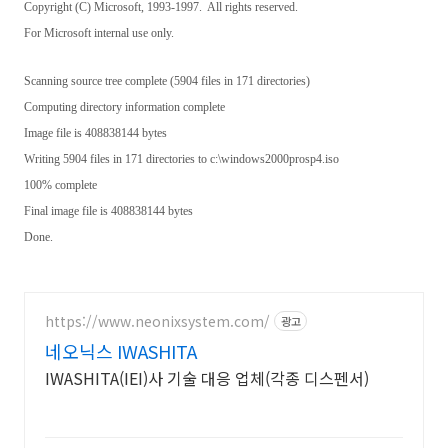
Copyright (C) Microsoft, 1993-1997. All rights reserved.
For Microsoft internal use only.
Scanning source tree complete (5904 files in 171 directories)
Computing directory information complete
Image file is 408838144 bytes
Writing 5904 files in 171 directories to c:\windows2000prosp4.iso
100% complete
Final image file is 408838144 bytes
Done.
https://www.neonixsystem.com/
광고
네오닉스 IWASHITA
IWASHITA(IEI)사 기술 대응 업체(각종 디스펜서)