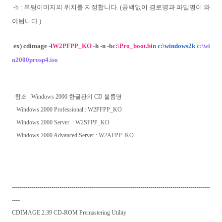
-b : 부팅이미지의 위치를 지정합니다. (공백없이 경로명과 파일명이 와
야됩니다.)
ex) cdimage -l
W2PFPP_KO
-h -n -b
c:\Pro_boot.bin
c:\windows2k
c:\wi
n2000prosp4.iso
참조 : Windows 2000 한글판의 CD 볼륨명
Windows 2000 Professional : W2PFPP_KO
Windows 2000 Server : W2SFPP_KO
Windows 2000 Advanced Server : W2AFPP_KO
----------------------------------------------------------------------------------------------------
----
CDIMAGE 2.39 CD-ROM Premastering Utility