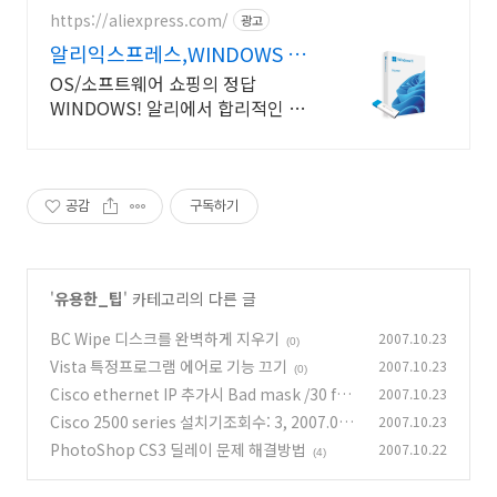
https://aliexpress.com/
광고
알리익스프레스,WINDOWS 내
맘에 쏙드는 오늘의 특가
OS/소프트웨어 쇼핑의 정답
WINDOWS! 알리에서 합리적인 가
격으로!
공감
구독하기
'
유용한_팁
' 카테고리의 다른 글
BC Wipe 디스크를 완벽하게 지우기
2007.10.23
(0)
Vista 특정프로그램 에어로 기능 끄기
2007.10.23
(0)
Cisco ethernet IP 추가시 Bad mask /30 for
2007.10.23
address 오류
Cisco 2500 series 설치기조회수: 3, 2007.09.
2007.10.23
(0)
13 20:48:05
PhotoShop CS3 딜레이 문제 해결방법
2007.10.22
(1)
(4)