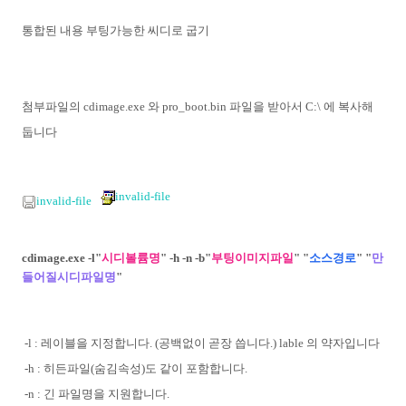
통합된 내용 부팅가능한 씨디로 굽기
첨부파일의 cdimage.exe 와 pro_boot.bin 파일을 받아서 C:\ 에 복사해
둡니다
invalid-file
invalid-file
cdimage.exe -l"
시디볼륨명
" -h -n -b"
부팅이미지파일
" "
소스경로
" "
만
들어질시디파일명
"
-l : 레이블을 지정합니다. (공백없이 곧장 씁니다.) lable 의 약자입니다
-h : 히든파일(숨김속성)도 같이 포함합니다.
-n : 긴 파일명을 지원합니다.