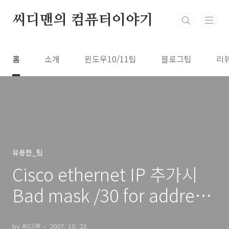
본문 바로가기
씨디맨의 컴퓨터이야기
홈
소개
윈도우10/11팁
블로그팁
리
유용한_팁
Cisco ethernet IP 추가시
Bad mask /30 for address
오류
by 씨디맨
2007. 10. 23.