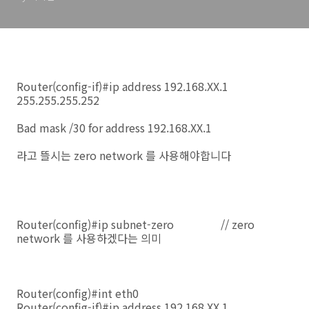
Router(config-if)#ip address 192.168.XX.1
255.255.255.252
Bad mask /30 for address 192.168.XX.1
라고 뜰시는 zero network 를 사용해야합니다
Router(config)#ip subnet-zero // zero
network 를 사용하겠다는 의미
Router(config)#int eth0
Router(config-if)#ip address 192.168.XX.1