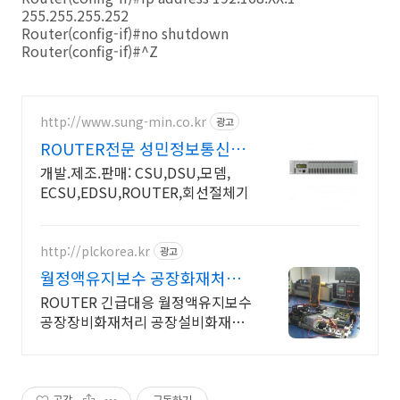
255.255.255.252
Router(config-if)#no shutdown
Router(config-if)#^Z
http://www.sung-min.co.kr
광고
ROUTER전문 성민정보통신
CSU/DSU+네트웍통합전문
개발.제조.판매: CSU,DSU,모뎀,
ECSU,EDSU,ROUTER,회선절체기
http://plckorea.kr
광고
월정액유지보수 공장화재처리
산업자동화 장비판매수리보수
ROUTER 긴급대응 월정액유지보수
공장장비화재처리 공장설비화재보
험