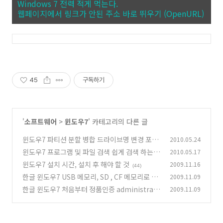
Windows 7 전력 적게 먹는다.
웹페이지에서 링크가 안된 주소 바로 뛰우기 (OpenURL)
45
구독하기
'
소프트웨어
>
윈도우7
' 카테고리의 다른 글
윈도우7 파티션 분할 병합 드라이브명 변경 포멧
2010.05.24
없이
윈도우7 프로그램 및 파일 검색 쉽게 검색 하는
2010.05.17
(39)
방법
윈도우7 설치 시간, 설치 후 해야 할 것
2009.11.16
(23)
(44)
한글 윈도우7 USB 메모리, SD , CF 메모리로 설
2009.11.09
치
한글 윈도우7 처음부터 정품인증 administrato
2009.11.09
(102)
r 활성화 (동영상)
(63)