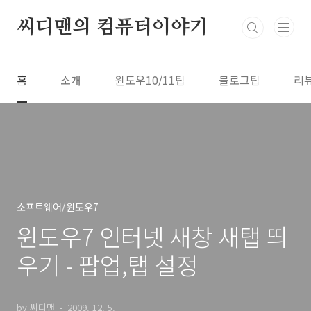
본문 바로가기
씨디맨의 컴퓨터이야기
홈
소개
윈도우10/11팁
블로그팁
리
소프트웨어/윈도우7
윈도우7 인터넷 새창 새탭 띄
우기 - 팝업,탭 설정
by 씨디맨
2009. 12. 5.