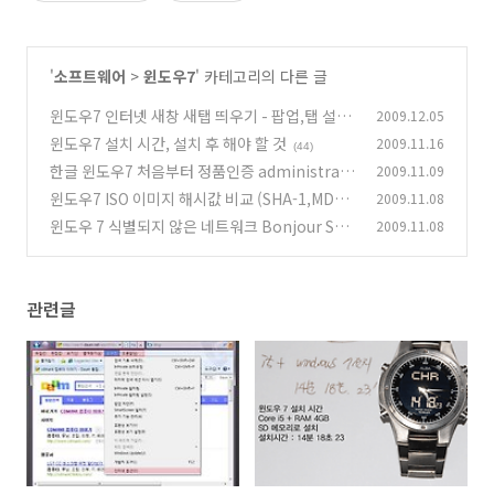
'
소프트웨어
>
윈도우7
' 카테고리의 다른 글
윈도우7 인터넷 새창 새탭 띄우기 - 팝업,탭 설정
2009.12.05
윈도우7 설치 시간, 설치 후 해야 할 것
2009.11.16
(31)
(44)
한글 윈도우7 처음부터 정품인증 administrato
2009.11.09
r 활성화 (동영상)
윈도우7 ISO 이미지 해시값 비교 (SHA-1,MD5,
2009.11.08
(63)
CRC32)
윈도우 7 식별되지 않은 네트워크 Bonjour Ser
2009.11.08
(17)
vices 정지 및 삭제
(14)
관련글