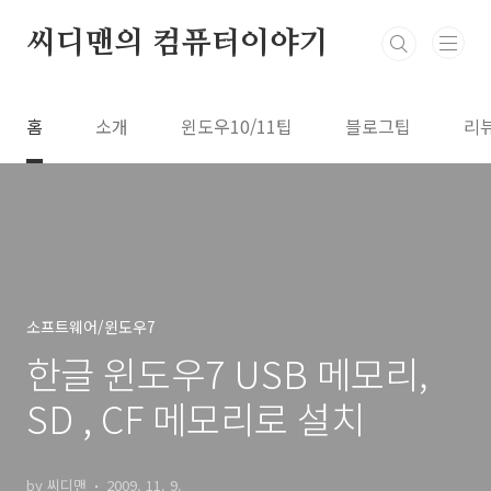
본문 바로가기
씨디맨의 컴퓨터이야기
홈
소개
윈도우10/11팁
블로그팁
리
소프트웨어/윈도우7
한글 윈도우7 USB 메모리,
SD , CF 메모리로 설치
by 씨디맨
2009. 11. 9.