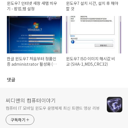
윈도우7 인터넷 새창 새탭 띄우
윈도우7 설치 시간, 설치 후 해야
기 - 팝업,탭 설정
할 것
한글 윈도우7 처음부터 정품인
윈도우7 ISO 이미지 해시값 비
증 administrator 활성화 (동
교 (SHA-1,MD5,CRC32)
영상)
댓글
씨디맨의 컴퓨터이야기
컴퓨터 IT 모바일 윈도우 운영체제 최신 트랜드 영상 리뷰
구독하기