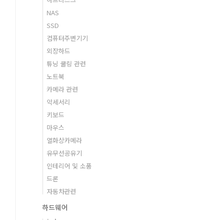
NAS
SSD
컴퓨터주변기기
외장하드
튜닝 쿨링 관련
노트북
카메라 관련
악세서리
키보드
마우스
열화상카메라
유무선공유기
인테리어 및 소품
드론
자동차관련
하드웨어