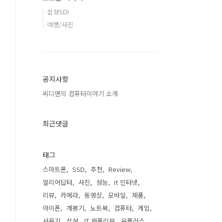
삼성SDI
여행/사진
공지사항
씨디맨의 컴퓨터이야기 소개
최근댓글
태그
스마트폰
SSD
추천
Review
얼리어답터
사진
성능
it 인터넷
리뷰
카메라
동영상
모바일
제품
아이폰
개봉기
노트북
컴퓨터
게임
사용기
삼성
IT 제품리뷰
유플러스