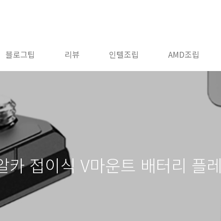
블로그팁
리뷰
인텔조립
AMD조립
1 알카 접이식 V마운트 배터리 플