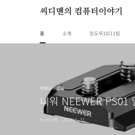
본문 바로가기
씨디맨의 컴퓨터이야기
홈
소개
윈도우10/11팁
카테고리 없음
니워 NEEWER PS0
by 씨디맨
2024. 5. 31.