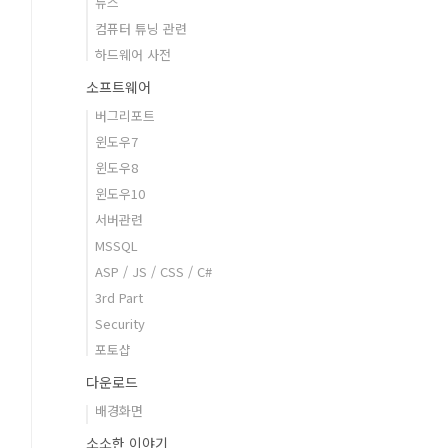
뉴스
컴퓨터 튜닝 관련
하드웨어 사전
소프트웨어
버그리포트
윈도우7
윈도우8
윈도우10
서버관련
MSSQL
ASP / JS / CSS / C#
3rd Part
Security
포토샵
다운로드
배경화면
소소한 이야기