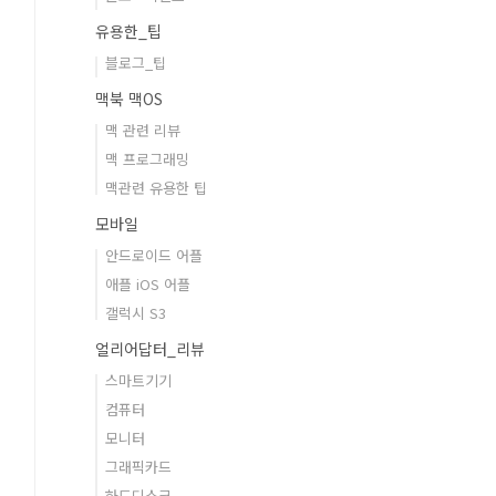
유용한_팁
블로그_팁
맥북 맥OS
맥 관련 리뷰
맥 프로그래밍
맥관련 유용한 팁
모바일
안드로이드 어플
애플 iOS 어플
갤럭시 S3
얼리어답터_리뷰
스마트기기
컴퓨터
모니터
그래픽카드
하드디스크