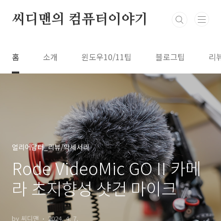
본문 바로가기
씨디맨의 컴퓨터이야기
홈
소개
윈도우10/11팁
블로그팁
리
얼리어답터_리뷰/악세서리
Rode VideoMic GO II 카메
라 초지향성 샷건 마이크
by 씨디맨
2024. 4. 7.