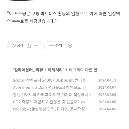
"이 포스팅은 쿠팡 파트너스 활동의 일환으로, 이에 따른 일정액
의 수수료를 제공받습니다."
공감
구독하기
'
얼리어답터_리뷰
>
악세서리
' 카테고리의 다른 글
Soopii 전력표시 240W 40Gbps 8K 썬더볼트
2024.04.13
USB4 C to C 초고속 케이블 S42
Avermedia GC555 썬더볼트3 캡처보드
2024.04.07
(0)
(0)
팔캠 기어트리 카메라 마이크 거치대 책상에서 촬
2024.04.05
영을 자주 한다면
CO2 측정기 저렴하고 괜찮은 것 없을까?
2024.04.05
(0)
(0)
tourbox elite 영상 편집, 디자인, 문서작성 반
2024.04.05
복되는 것을 편하게
(1)