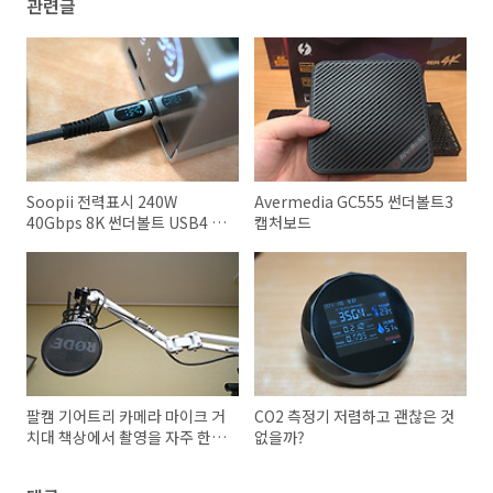
관련글
Soopii 전력표시 240W
Avermedia GC555 썬더볼트3
40Gbps 8K 썬더볼트 USB4 C
캡처보드
to C 초고속 케이블 S42
팔캠 기어트리 카메라 마이크 거
CO2 측정기 저렴하고 괜찮은 것
치대 책상에서 촬영을 자주 한다
없을까?
면